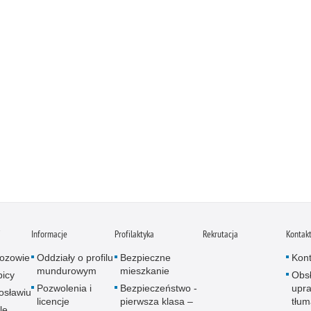
i
Informacje
Profilaktyka
Rekrutacja
Kontak
ozowie
Oddziały o profilu
Bezpieczne
Kont
mundurowym
mieszkanie
icy
Obs
Pozwolenia i
Bezpieczeństwo -
upra
osławiu
licencje
pierwsza klasa –
tłum
le