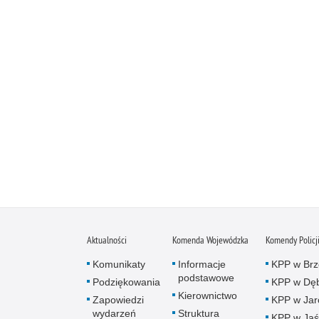
Aktualności
Komenda Wojewódzka
Komendy Policj
Komunikaty
Informacje
KPP w Brz
podstawowe
Podziękowania
KPP w Dęb
Kierownictwo
Zapowiedzi
KPP w Jar
wydarzeń
Struktura
KPP w Jaś