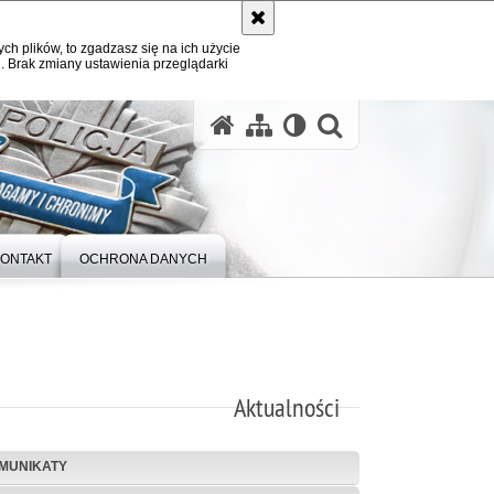
ych plików, to zgadzasz się na ich użycie
. Brak zmiany ustawienia przeglądarki
otwórz wysz
ONTAKT
OCHRONA DANYCH
Aktualności
MUNIKATY