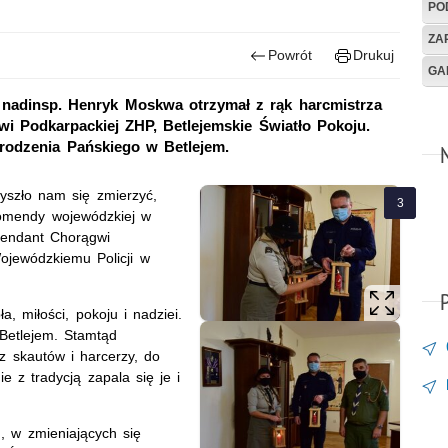
PO
ZA
Powrót
Drukuj
GA
nadinsp. Henryk Moskwa otrzymał z rąk harcmistrza
 Podkarpackiej ZHP, Betlejemskie Światło Pokoju.
rodzenia Pańskiego w Betlejem.
zyszło nam się zmierzyć,
komendy wojewódzkiej w
endant Chorągwi
ojewódzkiemu Policji w
, miłości, pokoju i nadziei.
Betlejem. Stamtąd
z skautów i harcerzy, do
 z tradycją zapala się je i
u, w zmieniających się