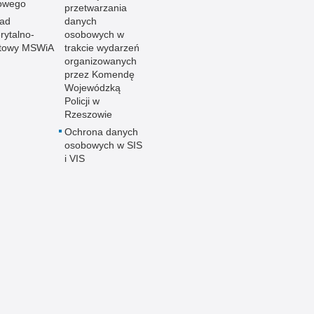
owego
przetwarzania
ład
danych
ytalno-
osobowych w
towy MSWiA
trakcie wydarzeń
organizowanych
przez Komendę
Wojewódzką
Policji w
Rzeszowie
Ochrona danych
osobowych w SIS
i VIS