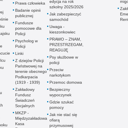
edycja na rok
mig
Prawa człowieka
szkolny 2025/2026
Zak
Badanie opinii
ej
Jak zabezpieczyć
Emer
publicznej
śnie
samochód
Ren
Fundusze
sku
Uwaga -
pomocowe dla
kieszonkowiec
ajsku
Policji
PRAWO – ZNAM,
Psycholog w
PRZESTRZEGAM,
ie
Policji
REAGUJĘ
cucie
Linki
Psy służbowe w
lcu
Z dziejów Policji
policji
Państwowej na
ku
Przeciw
terenie obecnego
narkotykom
Podkarpacia
(1919 - 1939)
Przemoc domowa
Zakładowy
Bezpieczny
u
Fundusz
wypoczynek
Świadczeń
Gdzie szukać
ch
Socjalnych
pomocy
MKZP -
Jak nie stać się
e
Międzyzakładowa
ofiarą
Kasa
noku
przymusowej