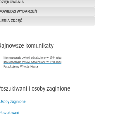
DZIĘKOWANIA
POWIEDZI WYDARZEŃ
LERIA ZDJĘĆ
Najnowsze komunikaty
Kto rozpoznaje zwłoki odnalezione w 1994 roku
Kto rozpoznaje zwłoki odnalezione w 1994 roku
Poszukujemy Witolda Nicała
Poszukiwani i osoby zaginione
Osoby zaginione
Poszukiwani