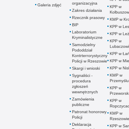
organizacyjna
Galeria zdjęć
KPP w
Zakres działania
Kolbuszow
Rzecznik prasowy
KMP w Kro
BIP
KPP w Le
Laboratorium
KPP w Leż
Kryminalistyczne
KPP w
Samodzielny
Lubaczow
Pododdział
KPP w Łań
Kontrterrorystyczny
KPP w Mie
Policji w Rzeszowie
KPP w Nis
Skargi i wnioski
KMP w
Sygnaliści -
Przemyślu
procedura
zgłoszeń
KPP w
wewnętrznych
Przeworsk
Zamówienia
KPP w
publiczne
Ropczyca
Patronat honorowy
KMP w
Policji
Rzeszowi
Deklaracja
KPP w Sa