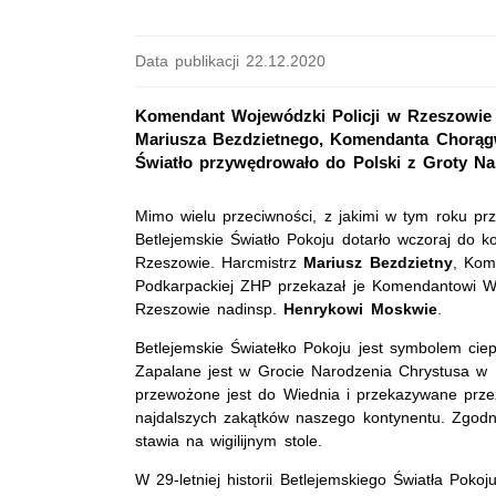
Data publikacji 22.12.2020
Komendant Wojewódzki Policji w Rzeszowie 
Mariusza Bezdzietnego, Komendanta Chorągwi
Światło przywędrowało do Polski z Groty Na
Mimo wielu przeciwności, z jakimi w tym roku pr
Betlejemskie Światło Pokoju dotarło wczoraj do 
Rzeszowie. Harcmistrz
Mariusz Bezdzietny
, Kom
Podkarpackiej ZHP przekazał je Komendantowi W
Rzeszowie nadinsp.
Henrykowi Moskwie
.
Betlejemskie Światełko Pokoju jest symbolem ciepła
Zapalane jest w Grocie Narodzenia Chrystusa w 
przewożone jest do Wiednia i przekazywane prze
najdalszych zakątków naszego kontynentu. Zgodnie
stawia na wigilijnym stole.
W 29-letniej historii Betlejemskiego Światła Pokoj