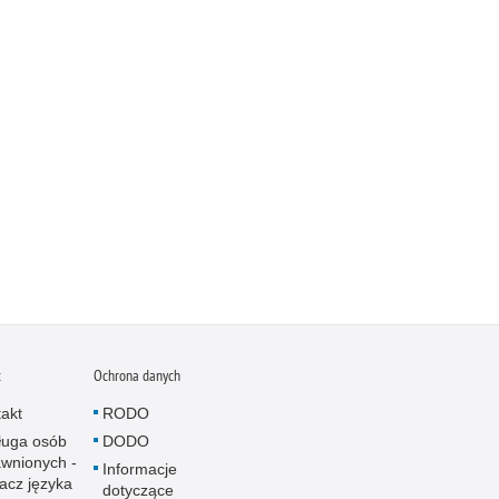
t
Ochrona danych
akt
RODO
ługa osób
DODO
wnionych -
Informacje
acz języka
dotyczące