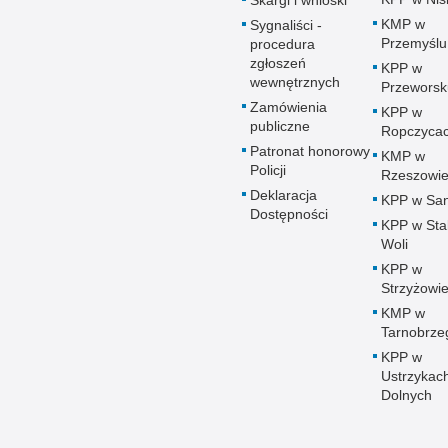
Skargi i wnioski
KMP w
Sygnaliści -
Przemyślu
procedura
zgłoszeń
KPP w
wewnętrznych
Przeworsk
Zamówienia
KPP w
publiczne
Ropczyca
Patronat honorowy
KMP w
Policji
Rzeszowi
Deklaracja
KPP w Sa
Dostępności
KPP w Sta
Woli
KPP w
Strzyżowi
KMP w
Tarnobrze
KPP w
Ustrzykac
Dolnych