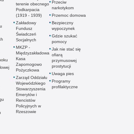
Przeciw
terenie obecnego
narkotykom
Podkarpacia
(1919 - 1939)
Przemoc domowa
Zakładowy
Bezpieczny
u
Fundusz
wypoczynek
Świadczeń
Gdzie szukać
ch
Socjalnych
pomocy
MKZP -
Jak nie stać się
e
Międzyzakładowa
ofiarą
Kasa
noku
przymusowej
Zapomogowo
prostytucji
lowej
Pożyczkowa
Uwaga pies
Zarząd Oddziału
Programy
Wojewódzkiego
e
profilaktyczne
Stowarzyszenia
Emerytów i
gu
Rencistów
Policyjnych w
Rzeszowie
h