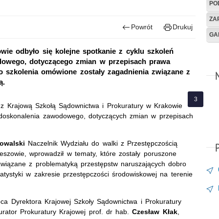
PO
ZA
Powrót
Drukuj
GA
ie odbyło się kolejne spotkanie z cyklu szkoleń
dowego, dotyczącego zmian w przepisach prawa
o szkolenia omówione zostały zagadnienia związane z
ą.
 Krajową Szkołą Sądownictwa i Prokuratury w Krakowie
 doskonalenia zawodowego, dotyczących zmian w przepisach
Kowalski
Naczelnik Wydziału do walki z Przestępczością
szowie, wprowadził w tematy, które zostały poruszone
związane z problematyką przestępstw naruszających dobro
tatystyki w zakresie przestępczości środowiskowej na terenie
pca Dyrektora Krajowej Szkoły Sądownictwa i Prokuratury
kurator Prokuratury Krajowej prof. dr hab.
Czesław Kłak
,