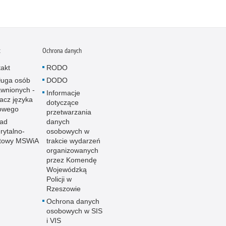
t
Ochrona danych
akt
RODO
ługa osób
DODO
wnionych -
Informacje
acz języka
dotyczące
owego
przetwarzania
ład
danych
ytalno-
osobowych w
towy MSWiA
trakcie wydarzeń
organizowanych
przez Komendę
Wojewódzką
Policji w
Rzeszowie
Ochrona danych
osobowych w SIS
i VIS