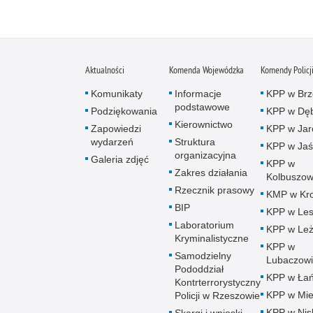
Aktualności
Komenda Wojewódzka
Komendy Policj
Komunikaty
Informacje
KPP w Brz
podstawowe
Podziękowania
KPP w Dęb
Kierownictwo
Zapowiedzi
KPP w Jar
wydarzeń
Struktura
KPP w Jaś
organizacyjna
Galeria zdjęć
KPP w
Zakres działania
Kolbuszow
Rzecznik prasowy
KMP w Kro
BIP
KPP w Le
Laboratorium
KPP w Leż
Kryminalistyczne
KPP w
Samodzielny
Lubaczow
Pododdział
KPP w Łań
Kontrterrorystyczny
KPP w Mie
Policji w Rzeszowie
KPP w Nis