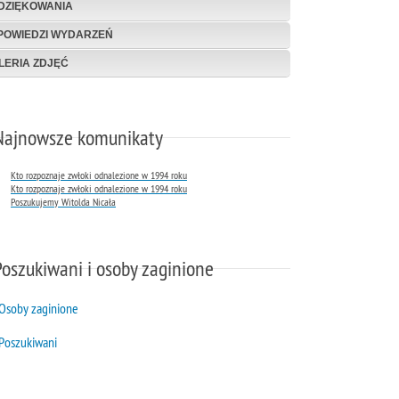
DZIĘKOWANIA
POWIEDZI WYDARZEŃ
LERIA ZDJĘĆ
Najnowsze komunikaty
Kto rozpoznaje zwłoki odnalezione w 1994 roku
Kto rozpoznaje zwłoki odnalezione w 1994 roku
Poszukujemy Witolda Nicała
Poszukiwani i osoby zaginione
Osoby zaginione
Poszukiwani