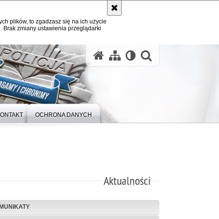
ych plików, to zgadzasz się na ich użycie
. Brak zmiany ustawienia przeglądarki
otwórz wysz
ONTAKT
OCHRONA DANYCH
Aktualności
MUNIKATY