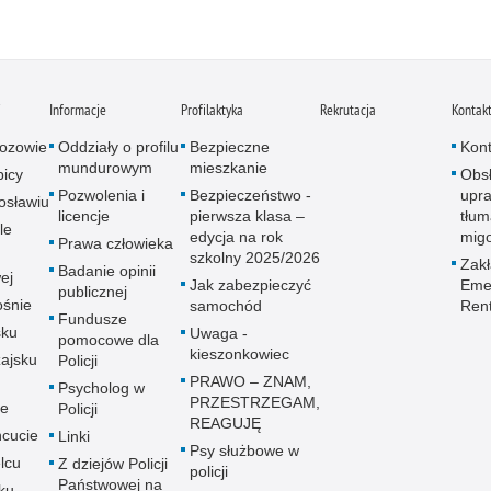
i
Informacje
Profilaktyka
Rekrutacja
Kontak
ozowie
Oddziały o profilu
Bezpieczne
Kont
mundurowym
mieszkanie
icy
Obs
Pozwolenia i
Bezpieczeństwo -
upra
osławiu
licencje
pierwsza klasa –
tłum
le
edycja na rok
mig
Prawa człowieka
szkolny 2025/2026
Zak
Badanie opinii
ej
Jak zabezpieczyć
Emer
publicznej
śnie
samochód
Ren
Fundusze
sku
Uwaga -
pomocowe dla
kieszonkowiec
ajsku
Policji
PRAWO – ZNAM,
Psycholog w
PRZESTRZEGAM,
ie
Policji
REAGUJĘ
cucie
Linki
Psy służbowe w
lcu
Z dziejów Policji
policji
Państwowej na
ku