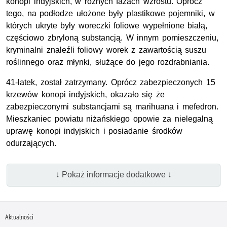
konopi indyjskich, w różnych fazach wzrostu. Oprócz
tego, na podłodze ułożone były plastikowe pojemniki, w
których ukryte były woreczki foliowe wypełnione białą,
częściowo zbryloną substancją. W innym pomieszczeniu,
kryminalni znaleźli foliowy worek z zawartością suszu
roślinnego oraz młynki, służące do jego rozdrabniania.
41-latek, został zatrzymany. Oprócz zabezpieczonych 15
krzewów konopi indyjskich, okazało się że
zabezpieczonymi substancjami są marihuana i mefedron.
Mieszkaniec powiatu niżańskiego opowie za nielegalną
uprawę konopi indyjskich i posiadanie środków
odurzających.
↓ Pokaż informacje dodatkowe ↓
Aktualności