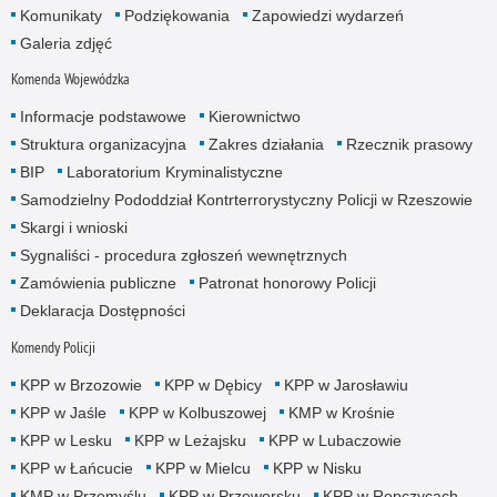
Komunikaty
Podziękowania
Zapowiedzi wydarzeń
Galeria zdjęć
Komenda Wojewódzka
Informacje podstawowe
Kierownictwo
Struktura organizacyjna
Zakres działania
Rzecznik prasowy
BIP
Laboratorium Kryminalistyczne
Samodzielny Pododdział Kontrterrorystyczny Policji w Rzeszowie
Skargi i wnioski
Sygnaliści - procedura zgłoszeń wewnętrznych
Zamówienia publiczne
Patronat honorowy Policji
Deklaracja Dostępności
Komendy Policji
KPP w Brzozowie
KPP w Dębicy
KPP w Jarosławiu
KPP w Jaśle
KPP w Kolbuszowej
KMP w Krośnie
KPP w Lesku
KPP w Leżajsku
KPP w Lubaczowie
KPP w Łańcucie
KPP w Mielcu
KPP w Nisku
KMP w Przemyślu
KPP w Przeworsku
KPP w Ropczycach