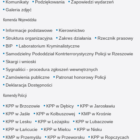
Komunikaty
Podziękowania
Zapowiedzi wydarzeń
Galeria zdjęć
Komenda Wojewódzka
Informacje podstawowe
Kierownictwo
Struktura organizacyjna
Zakres działania
Rzecznik prasowy
BIP
Laboratorium Kryminalistyczne
Samodzielny Pododdział Kontrterrorystyczny Policji w Rzeszowie
Skargi i wnioski
Sygnaliści - procedura zgłoszeń wewnętrznych
Zamówienia publiczne
Patronat honorowy Policji
Deklaracja Dostępności
Komendy Policji
KPP w Brzozowie
KPP w Dębicy
KPP w Jarosławiu
KPP w Jaśle
KPP w Kolbuszowej
KMP w Krośnie
KPP w Lesku
KPP w Leżajsku
KPP w Lubaczowie
KPP w Łańcucie
KPP w Mielcu
KPP w Nisku
KMP w Przemyślu
KPP w Przeworsku
KPP w Ropczycach