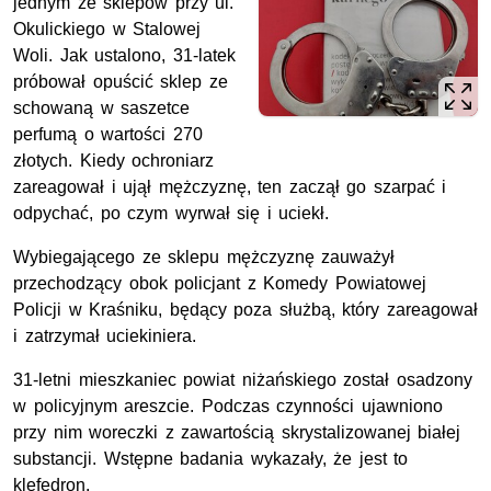
jednym ze sklepów przy ul.
Okulickiego w Stalowej
Woli. Jak ustalono, 31-latek
próbował opuścić sklep ze
schowaną w saszetce
perfumą o wartości 270
złotych. Kiedy ochroniarz
zareagował i ujął mężczyznę, ten zaczął go szarpać i
odpychać, po czym wyrwał się i uciekł.
Wybiegającego ze sklepu mężczyznę zauważył
przechodzący obok policjant z Komedy Powiatowej
Policji w Kraśniku, będący poza służbą, który zareagował
i zatrzymał uciekiniera.
31-letni mieszkaniec powiat niżańskiego został osadzony
w policyjnym areszcie. Podczas czynności ujawniono
przy nim woreczki z zawartością skrystalizowanej białej
substancji. Wstępne badania wykazały, że jest to
klefedron.