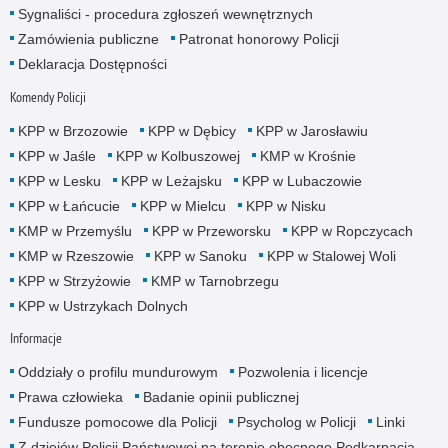
Sygnaliści - procedura zgłoszeń wewnętrznych
Zamówienia publiczne
Patronat honorowy Policji
Deklaracja Dostępności
Komendy Policji
KPP w Brzozowie
KPP w Dębicy
KPP w Jarosławiu
KPP w Jaśle
KPP w Kolbuszowej
KMP w Krośnie
KPP w Lesku
KPP w Leżajsku
KPP w Lubaczowie
KPP w Łańcucie
KPP w Mielcu
KPP w Nisku
KMP w Przemyślu
KPP w Przeworsku
KPP w Ropczycach
KMP w Rzeszowie
KPP w Sanoku
KPP w Stalowej Woli
KPP w Strzyżowie
KMP w Tarnobrzegu
KPP w Ustrzykach Dolnych
Informacje
Oddziały o profilu mundurowym
Pozwolenia i licencje
Prawa człowieka
Badanie opinii publicznej
Fundusze pomocowe dla Policji
Psycholog w Policji
Linki
Z dziejów Policji Państwowej na terenie obecnego Podkarpacia