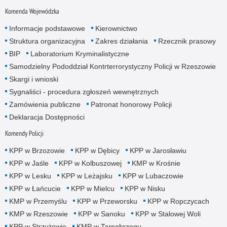
Komenda Wojewódzka
Informacje podstawowe
Kierownictwo
Struktura organizacyjna
Zakres działania
Rzecznik prasowy
BIP
Laboratorium Kryminalistyczne
Samodzielny Pododdział Kontrterrorystyczny Policji w Rzeszowie
Skargi i wnioski
Sygnaliści - procedura zgłoszeń wewnętrznych
Zamówienia publiczne
Patronat honorowy Policji
Deklaracja Dostępności
Komendy Policji
KPP w Brzozowie
KPP w Dębicy
KPP w Jarosławiu
KPP w Jaśle
KPP w Kolbuszowej
KMP w Krośnie
KPP w Lesku
KPP w Leżajsku
KPP w Lubaczowie
KPP w Łańcucie
KPP w Mielcu
KPP w Nisku
KMP w Przemyślu
KPP w Przeworsku
KPP w Ropczycach
KMP w Rzeszowie
KPP w Sanoku
KPP w Stalowej Woli
KPP w Strzyżowie
KMP w Tarnobrzegu