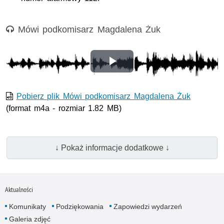
Nagranie audio
Mówi podkomisarz Magdalena Żuk
Opis nagrania: Informacja pt. Mieszkanka Rzeszowa została 
Odtwórz
wideo
Pobierz plik Mówi podkomisarz Magdalena Żuk
(format m4a - rozmiar 1.82 MB)
↓ Pokaż informacje dodatkowe ↓
Aktualności
Komunikaty
Podziękowania
Zapowiedzi wydarzeń
Galeria zdjęć