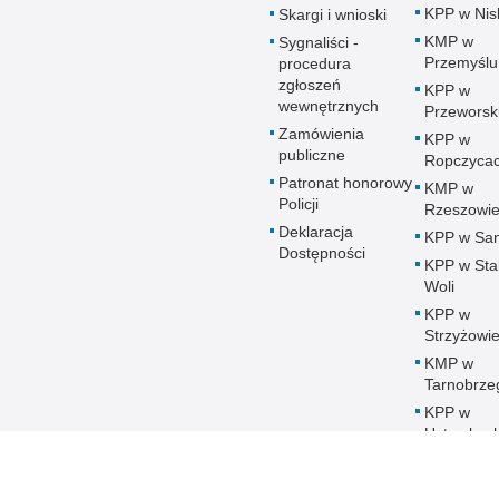
KPP w Nis
Skargi i wnioski
KMP w
Sygnaliści -
Przemyślu
procedura
zgłoszeń
KPP w
wewnętrznych
Przeworsk
Zamówienia
KPP w
publiczne
Ropczyca
Patronat honorowy
KMP w
Policji
Rzeszowi
Deklaracja
KPP w Sa
Dostępności
KPP w Sta
Woli
KPP w
Strzyżowi
KMP w
Tarnobrze
KPP w
Ustrzykac
Dolnych