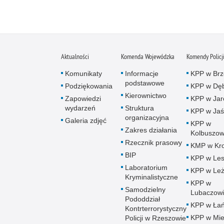
Aktualności
Komenda Wojewódzka
Komendy Policj
Komunikaty
Informacje
KPP w Brz
podstawowe
Podziękowania
KPP w Dęb
Kierownictwo
Zapowiedzi
KPP w Jar
wydarzeń
Struktura
KPP w Jaś
organizacyjna
Galeria zdjęć
KPP w
Zakres działania
Kolbuszow
Rzecznik prasowy
KMP w Kro
BIP
KPP w Le
Laboratorium
KPP w Leż
Kryminalistyczne
KPP w
Samodzielny
Lubaczow
Pododdział
KPP w Łań
Kontrterrorystyczny
KPP w Mie
Policji w Rzeszowie