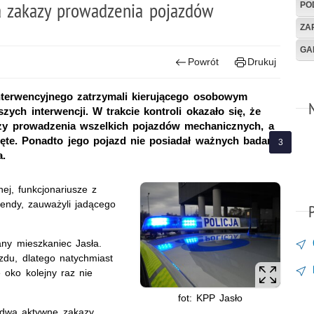
a zakazy prowadzenia pojazdów
PO
ZA
GA
Powrót
Drukuj
-interwencyjnego zatrzymali kierującego osobowym
ych interwencji. W trakcie kontroli okazało się, że
zy prowadzenia wszelkich pojazdów mechanicznych, a
ięte. Ponadto jego pojazd nie posiadał ważnych badań
.
ej, funkcjonariusze z
mendy, zauważyli jadącego
ny mieszkaniec Jasła.
zdu, dlatego natychmiast
 oko kolejny raz nie
fot: KPP Jasło
a dwa aktywne zakazy