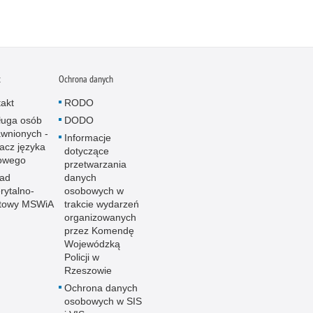
t
Ochrona danych
akt
RODO
ługa osób
DODO
wnionych -
Informacje
acz języka
dotyczące
owego
przetwarzania
ład
danych
ytalno-
osobowych w
towy MSWiA
trakcie wydarzeń
organizowanych
przez Komendę
Wojewódzką
Policji w
Rzeszowie
Ochrona danych
osobowych w SIS