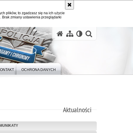
ych plików, to zgadzasz się na ich użycie
. Brak zmiany ustawienia przeglądarki
otwórz wysz
ONTAKT
OCHRONA DANYCH
Aktualności
MUNIKATY