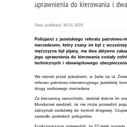
uprawnienia do kierowania i dw
Data publikacji 30.01.2025
Policjanci z jasielskiego referatu patrolowo
mercedesem, który znany im był z wcześniejsz
mężczyzna był pijany, ma dwa aktywne zaka
jego uprawnienia do kierowania zostały cofn
technicznych i obowiązkowego ubezpieczenia
We wtorek przed południem, w Jaśle na ul. Żniwn
referatu patrolowo-interwencyjnego jasielskiej ko
drogą osobowego mercedesa.
Za kierownicą samochodu, siedział dobrze im zna
Mundurowi wiedzieli, że nie może prowadzić poja
zatrzymali osobówkę do kontroli drogowej. Czujne
zawiodło jasielskich policjantów.
Funkcjonariusze potwierdzili, że 57-latek posiad