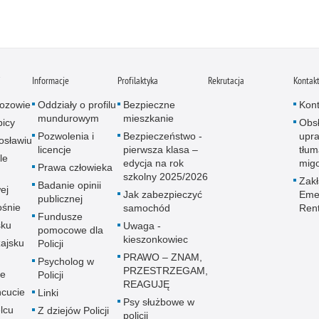
i
Informacje
Profilaktyka
Rekrutacja
Kontak
ozowie
Oddziały o profilu
Bezpieczne
Kont
mundurowym
mieszkanie
icy
Obs
Pozwolenia i
Bezpieczeństwo -
upra
osławiu
licencje
pierwsza klasa –
tłum
le
edycja na rok
mig
Prawa człowieka
szkolny 2025/2026
Zak
Badanie opinii
ej
Jak zabezpieczyć
Emer
publicznej
śnie
samochód
Ren
Fundusze
sku
Uwaga -
pomocowe dla
kieszonkowiec
ajsku
Policji
PRAWO – ZNAM,
Psycholog w
PRZESTRZEGAM,
ie
Policji
REAGUJĘ
cucie
Linki
Psy służbowe w
lcu
Z dziejów Policji
policji