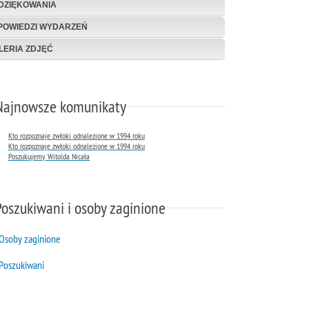
DZIĘKOWANIA
POWIEDZI WYDARZEŃ
LERIA ZDJĘĆ
Najnowsze komunikaty
Kto rozpoznaje zwłoki odnalezione w 1994 roku
Kto rozpoznaje zwłoki odnalezione w 1994 roku
Poszukujemy Witolda Nicała
Poszukiwani i osoby zaginione
Osoby zaginione
Poszukiwani