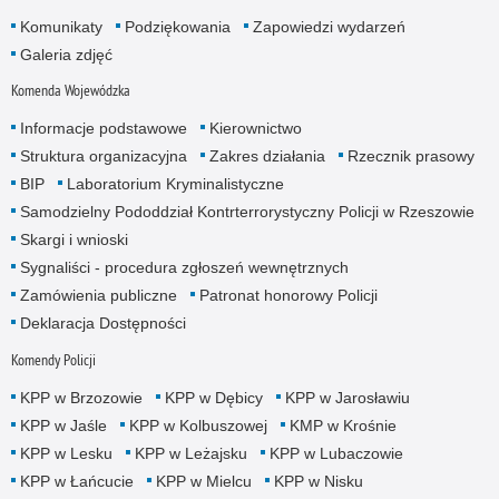
Komunikaty
Podziękowania
Zapowiedzi wydarzeń
Galeria zdjęć
Komenda Wojewódzka
Informacje podstawowe
Kierownictwo
Struktura organizacyjna
Zakres działania
Rzecznik prasowy
BIP
Laboratorium Kryminalistyczne
Samodzielny Pododdział Kontrterrorystyczny Policji w Rzeszowie
Skargi i wnioski
Sygnaliści - procedura zgłoszeń wewnętrznych
Zamówienia publiczne
Patronat honorowy Policji
Deklaracja Dostępności
Komendy Policji
KPP w Brzozowie
KPP w Dębicy
KPP w Jarosławiu
KPP w Jaśle
KPP w Kolbuszowej
KMP w Krośnie
KPP w Lesku
KPP w Leżajsku
KPP w Lubaczowie
KPP w Łańcucie
KPP w Mielcu
KPP w Nisku