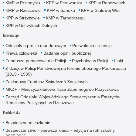
KMP w Przemyślu
KPP w Przeworsku
KPP w Ropczycach
KMP w Rzeszowie
KPP w Sanoku
KPP w Stalowej Woli
KPP w Strzyżowie
KMP w Tarnobrzegu
KPP w Ustrzykach Dolnych
Informacje
Oddziały o profilu mundurowym
Pozwolenia i licencje
Prawa człowieka
Badanie opinii publicznej
Fundusze pomocowe dla Policji
Psycholog w Policji
Linki
Z dziejów Policji Państwowej na terenie obecnego Podkarpacia
(1919 - 1939)
Zakładowy Fundusz Świadczeń Socjalnych
MKZP - Międzyzakładowa Kasa Zapomogowo Pożyczkowa
Zarząd Oddziału Wojewódzkiego Stowarzyszenia Emerytów i
Rencistów Policyjnych w Rzeszowie
Profilaktyka
Bezpieczne mieszkanie
Bezpieczeństwo - pierwsza klasa – edycja na rok szkolny
2025/2026