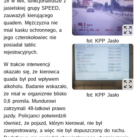
16 w Iwli, funkcjonariusze z
jasielskiej grupy SPEED,
zauważyli kierującego
quadem. Mężczyzna nie
miał kasku ochronnego, a
jego czterokołowiec nie
fot: KPP Jasło
posiadał tablic
rejestracyjnych.
W trakcie interwencji
okazało się, że kierowca
quada był pod wpływem
alkoholu. Badanie wskazało,
że miał w organizmie blisko
fot: KPP Jasło
0,6 promila. Mundurowi
zatrzymali 48-latkowi prawo
jazdy. Policjanci potwierdzili
również, że pojazd, którym kierował, nie był
zarejestrowany, a więc nie był dopuszczony do ruchu.