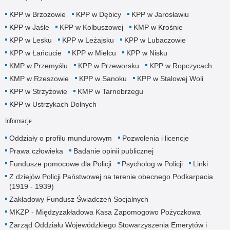
KPP w Brzozowie
KPP w Dębicy
KPP w Jarosławiu
KPP w Jaśle
KPP w Kolbuszowej
KMP w Krośnie
KPP w Lesku
KPP w Leżajsku
KPP w Lubaczowie
KPP w Łańcucie
KPP w Mielcu
KPP w Nisku
KMP w Przemyślu
KPP w Przeworsku
KPP w Ropczycach
KMP w Rzeszowie
KPP w Sanoku
KPP w Stalowej Woli
KPP w Strzyżowie
KMP w Tarnobrzegu
KPP w Ustrzykach Dolnych
Informacje
Oddziały o profilu mundurowym
Pozwolenia i licencje
Prawa człowieka
Badanie opinii publicznej
Fundusze pomocowe dla Policji
Psycholog w Policji
Linki
Z dziejów Policji Państwowej na terenie obecnego Podkarpacia
(1919 - 1939)
Zakładowy Fundusz Świadczeń Socjalnych
MKZP - Międzyzakładowa Kasa Zapomogowo Pożyczkowa
Zarząd Oddziału Wojewódzkiego Stowarzyszenia Emerytów i