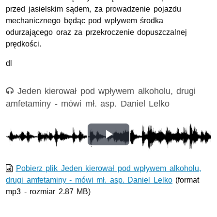
przed jasielskim sądem, za prowadzenie pojazdu
mechanicznego będąc pod wpływem środka
odurzającego oraz za przekroczenie dopuszczalnej
prędkości.
dl
Nagranie audio
Jeden kierował pod wpływem alkoholu, drugi
amfetaminy - mówi mł. asp. Daniel Lelko
Odtwórz
wideo
Pobierz plik Jeden kierował pod wpływem alkoholu,
drugi amfetaminy - mówi mł. asp. Daniel Lelko
(format
mp3 - rozmiar 2.87 MB)