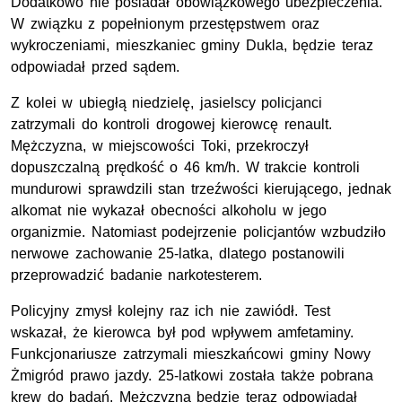
Dodatkowo nie posiadał obowiązkowego ubezpieczenia.
W związku z popełnionym przestępstwem oraz
wykroczeniami, mieszkaniec gminy Dukla, będzie teraz
odpowiadał przed sądem.
Z kolei w ubiegłą niedzielę, jasielscy policjanci
zatrzymali do kontroli drogowej kierowcę renault.
Mężczyzna, w miejscowości Toki, przekroczył
dopuszczalną prędkość o 46 km/h. W trakcie kontroli
mundurowi sprawdzili stan trzeźwości kierującego, jednak
alkomat nie wykazał obecności alkoholu w jego
organizmie. Natomiast podejrzenie policjantów wzbudziło
nerwowe zachowanie 25-latka, dlatego postanowili
przeprowadzić badanie narkotesterem.
Policyjny zmysł kolejny raz ich nie zawiódł. Test
wskazał, że kierowca był pod wpływem amfetaminy.
Funkcjonariusze zatrzymali mieszkańcowi gminy Nowy
Żmigród prawo jazdy. 25-latkowi została także pobrana
krew do badań. Mężczyzna będzie teraz odpowiadał