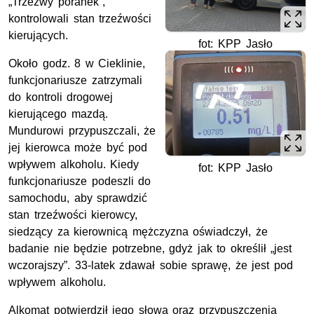
„Trzeźwy poranek”,
kontrolowali stan trzeźwości
kierujących.
fot: KPP Jasło
Około godz. 8 w Cieklinie,
funkcjonariusze zatrzymali
do kontroli drogowej
kierującego mazdą.
Mundurowi przypuszczali, że
jej kierowca może być pod
wpływem alkoholu. Kiedy
fot: KPP Jasło
funkcjonariusze podeszli do
samochodu, aby sprawdzić
stan trzeźwości kierowcy,
siedzący za kierownicą mężczyzna oświadczył, że
badanie nie będzie potrzebne, gdyż jak to określił „jest
wczorajszy”. 33-latek zdawał sobie sprawę, że jest pod
wpływem alkoholu.
Alkomat potwierdził jego słowa oraz przypuszczenia