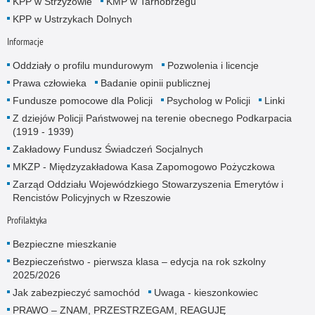
KPP w Strzyżowie
KMP w Tarnobrzegu
KPP w Ustrzykach Dolnych
Informacje
Oddziały o profilu mundurowym
Pozwolenia i licencje
Prawa człowieka
Badanie opinii publicznej
Fundusze pomocowe dla Policji
Psycholog w Policji
Linki
Z dziejów Policji Państwowej na terenie obecnego Podkarpacia
(1919 - 1939)
Zakładowy Fundusz Świadczeń Socjalnych
MKZP - Międzyzakładowa Kasa Zapomogowo Pożyczkowa
Zarząd Oddziału Wojewódzkiego Stowarzyszenia Emerytów i
Rencistów Policyjnych w Rzeszowie
Profilaktyka
Bezpieczne mieszkanie
Bezpieczeństwo - pierwsza klasa – edycja na rok szkolny
2025/2026
Jak zabezpieczyć samochód
Uwaga - kieszonkowiec
PRAWO – ZNAM, PRZESTRZEGAM, REAGUJĘ