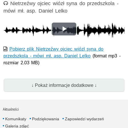
Nagranie audio
Nietrzeźwy ojciec wiózł syna do przedszkola -
mówi mł. asp. Daniel Lelko
Odtwórz
wideo
Pobierz plik Nietrzeźwy ojciec wiózł syna do
przedszkola - mówi mł. asp. Daniel Lelko
(format mp3 -
rozmiar 2.03 MB)
↓ Pokaż informacje dodatkowe ↓
Aktualności
Komunikaty
Podziękowania
Zapowiedzi wydarzeń
Galeria zdjęć