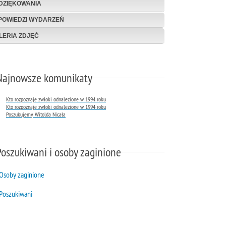
DZIĘKOWANIA
POWIEDZI WYDARZEŃ
LERIA ZDJĘĆ
Najnowsze komunikaty
Kto rozpoznaje zwłoki odnalezione w 1994 roku
Kto rozpoznaje zwłoki odnalezione w 1994 roku
Poszukujemy Witolda Nicała
Poszukiwani i osoby zaginione
Osoby zaginione
Poszukiwani