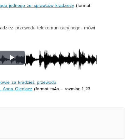
sądu jednego ze sprawców kradzieży
(format
adzież przewodu telekomunikacyjnego- mówi
Odtwórz
wideo
powie za kradzież przewodu
. Anna Oleniacz
(format m4a - rozmiar 1.23