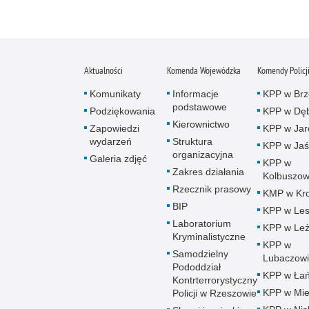
Aktualności
Komenda Wojewódzka
Komendy Policj
Komunikaty
Informacje
KPP w Brz
podstawowe
Podziękowania
KPP w Dęb
Kierownictwo
Zapowiedzi
KPP w Jar
wydarzeń
Struktura
KPP w Jaś
organizacyjna
Galeria zdjęć
KPP w
Zakres działania
Kolbuszow
Rzecznik prasowy
KMP w Kro
BIP
KPP w Le
Laboratorium
KPP w Leż
Kryminalistyczne
KPP w
Samodzielny
Lubaczow
Pododdział
KPP w Łań
Kontrterrorystyczny
KPP w Mie
Policji w Rzeszowie