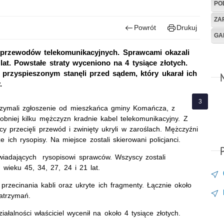
PO
ZA
Powrót
Drukuj
GA
ei przewodów telekomunikacyjnych. Sprawcami okazali
at. Powstałe straty wyceniono na 4 tysiące złotych.
e przyspieszonym stanęli przed sądem, który ukarał ich
.
trzymali zgłoszenie od mieszkańca gminy Komańcza, z
bniej kilku mężczyzn kradnie kabel telekomunikacyjny. Z
y przecięli przewód i zwinięty ukryli w zaroślach. Mężczyźni
 ich rysopisy. Na miejsce zostali skierowani policjanci.
wiadających rysopisowi sprawców. Wszyscy zostali
 wieku 45, 34, 27, 24 i 21 lat.
 przecinania kabli oraz ukryte ich fragmenty. Łącznie około
 zatrzymań.
iałalności właściciel wycenił na około 4 tysiące złotych.