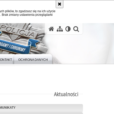
ych plików, to zgadzasz się na ich użycie
. Brak zmiany ustawienia przeglądarki
otwórz wysz
ONTAKT
OCHRONA DANYCH
Aktualności
MUNIKATY