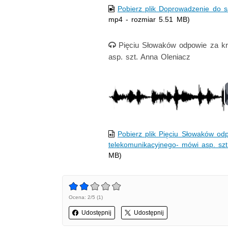
Pobierz plik Doprowadzenie do 
mp4 - rozmiar 5.51 MB)
Nagranie audio
Pięciu Słowaków odpowie za kr
asp. szt. Anna Oleniacz
Pobierz plik Pięciu Słowaków od
telekomunikacyjnego- mówi asp. szt
MB)
Ocena: 2/5 (1)
Udostępnij
Udostępnij