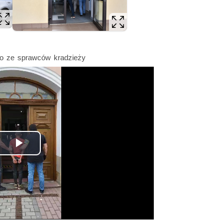
o ze sprawców kradzieży
Odtwórz
wideo