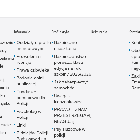
i
Informacje
Profilaktyka
Rekrutacja
Kontak
ozowie
Oddziały o profilu
Bezpieczne
Kont
mundurowym
mieszkanie
icy
Obs
Pozwolenia i
Bezpieczeństwo -
upra
osławiu
licencje
pierwsza klasa –
tłum
le
edycja na rok
mig
Prawa człowieka
szkolny 2025/2026
Zak
Badanie opinii
ej
Jak zabezpieczyć
Emer
publicznej
śnie
samochód
Ren
Fundusze
sku
Uwaga -
pomocowe dla
kieszonkowiec
ajsku
Policji
PRAWO – ZNAM,
Psycholog w
PRZESTRZEGAM,
ie
Policji
REAGUJĘ
cucie
Linki
Psy służbowe w
lcu
Z dziejów Policji
policji
Państwowej na