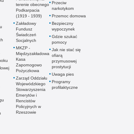
ku
Przeciw
terenie obecnego
narkotykom
Podkarpacia
(1919 - 1939)
Przemoc domowa
Zakładowy
Bezpieczny
u
Fundusz
wypoczynek
Świadczeń
Gdzie szukać
ch
Socjalnych
pomocy
MKZP -
Jak nie stać się
e
Międzyzakładowa
ofiarą
Kasa
noku
przymusowej
Zapomogowo
prostytucji
lowej
Pożyczkowa
Uwaga pies
Zarząd Oddziału
Programy
Wojewódzkiego
e
profilaktyczne
Stowarzyszenia
Emerytów i
gu
Rencistów
Policyjnych w
Rzeszowie
h