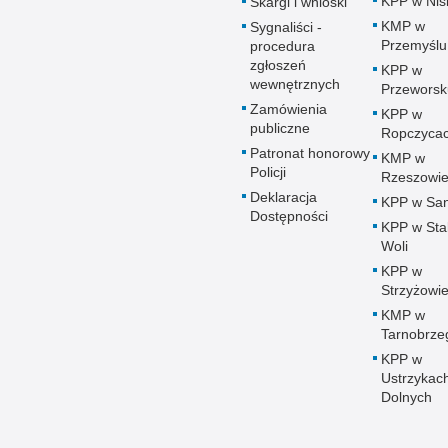
KPP w Nis
Skargi i wnioski
KMP w
Sygnaliści -
Przemyślu
procedura
zgłoszeń
KPP w
wewnętrznych
Przeworsk
Zamówienia
KPP w
publiczne
Ropczyca
Patronat honorowy
KMP w
Policji
Rzeszowi
Deklaracja
KPP w Sa
Dostępności
KPP w Sta
Woli
KPP w
Strzyżowi
KMP w
Tarnobrze
KPP w
Ustrzykac
Dolnych