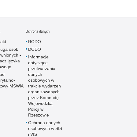
t
Ochrona danych
akt
RODO
ługa osób
DODO
wnionych -
Informacje
acz języka
dotyczące
owego
przetwarzania
ład
danych
ytalno-
osobowych w
towy MSWiA
trakcie wydarzeń
organizowanych
przez Komendę
Wojewódzką
Policji w
Rzeszowie
Ochrona danych
osobowych w SIS
i VIS