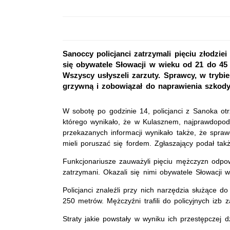
Sanoccy policjanci zatrzymali pięciu złodzi
się obywatele Słowacji w wieku od 21 do 45 l
Wszyscy usłyszeli zarzuty. Sprawcy, w trybi
grzywną i zobowiązał do naprawienia szkody
W sobotę po godzinie 14, policjanci z Sanoka o
którego wynikało, że w Kulasznem, najprawdopodo
przekazanych informacji wynikało także, że sprawc
mieli poruszać się fordem. Zgłaszający podał także
Funkcjonariusze zauważyli pięciu mężczyzn odpo
zatrzymani. Okazali się nimi obywatele Słowacji w
Policjanci znaleźli przy nich narzędzia służące do
250 metrów. Mężczyźni trafili do policyjnych izb
Straty jakie powstały w wyniku ich przestępczej dz