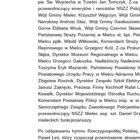
pw. Św. Wojciecha w Trześni Jan Tomczyk, Z-ca 
przewodniczący emerytów i rencistów NSZZ Policj
Wójt Gminy Mielec Krzysztof Węgrzyn, Wójt Gm
Narodowy Andrzej Głaz, Wójt Gminy Gawłuszowi
Górne Elżbieta Wnuk, Wójt Gminy Czermin Sławo
Państwowej Straży Pożarnej w Mielcu st. kpt. Pi
Mielcu ppłk. Witold Witkowski, Komendant Straży 
Rejonowego w Mielcu Grzegorz Król, Z-ca Proku
Słąba, Dyrektor Muzeum Regionalnego w Mielcu 
Mielcu Grzegorz Gałuszka, Nadleśniczy Nadleśnic
Tuszyma Eryk Maziarski, Państwowy Powiatowy In
Powiatowego Urzędu Pracy w Mielcu Adrianna Mił
Zbigniew Rzeźnik, Dyrektor Zespołu Szkół Elekt
Janusz Zakręcki, Prezesa Firmy Kirchhoff Rafał
Kowalik, Dyrektor Wojewódzkiego Ośrodka Ruch
Komendant Powiatowy Policji w Mielcu insp. w st
Samorządnego Związku Zawodowego Policjantów 
przewodniczący NSZZ Mielec asp. szt. Daniel Grz
mieleckich funkcjonariuszy.
Po odśpiewaniu hymnu Rzeczypospolitej Polskiej,
Paweł Leś, który rozpoczął przemówienie słowam