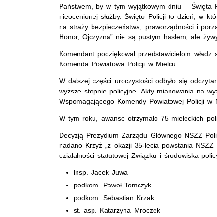
Państwem, by w tym wyjątkowym dniu – Święta Po
nieocenionej służby. Święto Policji to dzień, w k
na straży bezpieczeństwa, praworządności i porzą
Honor, Ojczyzna” nie są pustym hasłem, ale żyw
Komendant podziękował przedstawicielom władz sa
Komenda Powiatowa Policji w Mielcu.
W dalszej części uroczystości odbyło się odczyt
wyższe stopnie policyjne. Akty mianowania na wy
Wspomagającego Komendy Powiatowej Policji w M
W tym roku, awanse otrzymało 75 mieleckich poli
Decyzją Prezydium Zarządu Głównego NSZZ Polic
nadano Krzyż „z okazji 35-lecia powstania NSZZ P
działalności statutowej Związku i środowiska polic
insp. Jacek Juwa
podkom. Paweł Tomczyk
podkom. Sebastian Krzak
st. asp. Katarzyna Mroczek