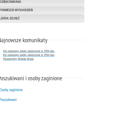
DZIĘKOWANIA
POWIEDZI WYDARZEŃ
LERIA ZDJĘĆ
Najnowsze komunikaty
Kto rozpoznaje zwłoki odnalezione w 1994 roku
Kto rozpoznaje zwłoki odnalezione w 1994 roku
Poszukujemy Witolda Nicała
Poszukiwani i osoby zaginione
Osoby zaginione
Poszukiwani