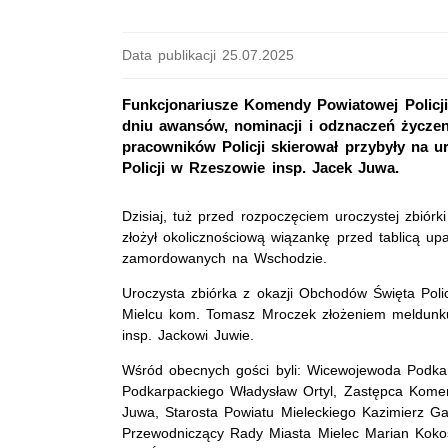
Data publikacji 25.07.2025
Funkcjonariusze Komendy Powiatowej Policji
dniu awansów, nominacji i odznaczeń życzeni
pracowników Policji skierował przybyły na
Policji w Rzeszowie insp. Jacek Juwa.
Dzisiaj, tuż przed rozpoczęciem uroczystej zbiór
złożył okolicznościową wiązankę przed tablicą upa
zamordowanych na Wschodzie.
Uroczysta zbiórka z okazji Obchodów Święta Pol
Mielcu kom. Tomasz Mroczek złożeniem meldunk
insp. Jackowi Juwie.
Wśród obecnych gości byli: Wicewojewoda Podka
Podkarpackiego Władysław Ortyl, Zastępca Komen
Juwa, Starosta Powiatu Mieleckiego Kazimierz G
Przewodniczący Rady Miasta Mielec Marian Kokoszk