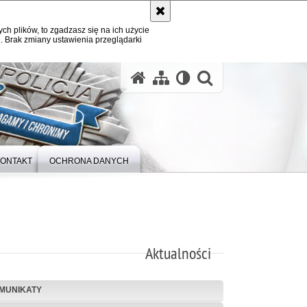
ych plików, to zgadzasz się na ich użycie
. Brak zmiany ustawienia przeglądarki
otwórz wysz
ONTAKT
OCHRONA DANYCH
Aktualności
MUNIKATY