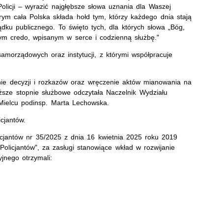
licji – wyrazić najgłębsze słowa uznania dla Waszej
tórym cała Polska składa hołd tym, którzy każdego dnia stają
dku publicznego. To święto tych, dla których słowa „Bóg,
ym credo, wpisanym w serce i codzienną służbę."
morządowych oraz instytucji, z którymi współpracuje
anie decyzji i rozkazów oraz wręczenie aktów mianowania na
ższe stopnie służbowe odczytała Naczelnik Wydziału
ielcu podinsp. Marta Lechowska.
cjantów.
jantów nr 35/2025 z dnia 16 kwietnia 2025 roku 2019
olicjantów", za zasługi stanowiące wkład w rozwijanie
yjnego otrzymali: