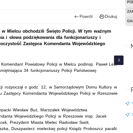
PO
ZA
Powrót
Drukuj
GA
 w Mielcu obchodzili Święto Policji. W tym ważnym
a i słowa podziękowania dla funkcjonariuszy i
 uroczystość Zastępca Komendanta Wojewódzkiego
ki Komendant Powiatowy Policji w Mielcu podinsp. Paweł Leś,
miętniająca 34 funkcjonariuszy Policji Państwowej
icji rozpoczął o godz. 12, w Samorządowym Domu Kultury w
u Zastępcy Komendanta Wojewódzkiego Policji w Rzeszowie
rpacki Wiesław Buż, Marszałek Województwa
danta Wojewódzkiego Policji w Rzeszowie insp. Jacek
acek, Prezydent Miasta Mielec Radosław Swół,
a, Duszpasterz mieleckiej policji Ksiądz Proboszcz parafii