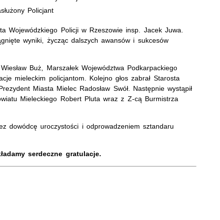
łużony Policjant
ta Wojewódzkiego Policji w Rzeszowie insp. Jacek Juwa.
gnięte wyniki, życząc dalszych awansów i sukcesów
i Wiesław Buż, Marszałek Województwa Podkarpackiego
acje mieleckim policjantom. Kolejno głos zabrał Starosta
Prezydent Miasta Mielec Radosław Swół. Następnie wystąpił
wiatu Mieleckiego Robert Pluta wraz z Z-cą Burmistrza
ez dowódcę uroczystości i odprowadzeniem sztandaru
adamy serdeczne gratulacje.