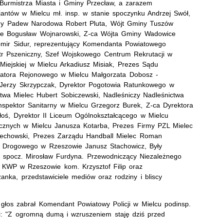
Burmistrza Miasta i Gminy Przecław, a zarazem
antów w Mielcu mł. insp. w stanie spoczynku Andrzej Swół,
iny Padew Narodowa Robert Pluta, Wójt Gminy Tuszów
ce Bogusław Wojnarowski, Z-ca Wójta Gminy Wadowice
mir Sidur, reprezentujący Komendanta Powiatowego
otr Pszeniczny, Szef Wojskowego Centrum Rekrutacji w
Miejskiej w Mielcu Arkadiusz Misiak, Prezes Sądu
ratora Rejonowego w Mielcu Małgorzata Dobosz -
Jerzy Skrzypczak, Dyrektor Pogotowia Ratunkowego w
twa Mielec Hubert Sobiczewski, Nadleśniczy Nadleśnictwa
spektor Sanitarny w Mielcu Grzegorz Burek, Z-ca Dyrektora
oś, Dyrektor II Liceum Ogólnokształcącego w Mielcu
rycznych w Mielcu Janusza Kotarba, Prezes Firmy PZL Mielec
 Lechowski, Prezes Zarządu Handball Mielec Roman
u Drogowego w Rzeszowie Janusz Stachowicz, Były
. spocz. Mirosław Furdyna. Przewodniczący Niezależnego
KWP w Rzeszowie kom. Krzysztof Filip oraz
anka, przedstawiciele mediów oraz rodziny i bliscy
 głos zabrał Komendant Powiatowy Policji w Mielcu podinsp.
i: "Z ogromną dumą i wzruszeniem staję dziś przed