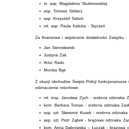
st. asp. Magdalena Skulimowskiej
asp. Tomasz Szklarz
asp. Krzysztof Soboń
mł. asp. Paula Kalicka - Styczeń
Za finansowe i wspieranie działalności Związku
Jan Sierosławski
Justyna Żak
Artur Rado
Monika Bąk
Z okazji obchodów Święta Policji funkcjonariusze
odznaczenia resortowe:
mł. insp. Jarosław Zych - srebrna odznaka Z
kom. Barbara Tomas - srebrna odznaka Zasłu
asp. szt. Sławomir Kusek - srebrna odznaka 
asp. szt. Piotr Ząbek - brązowa odznaka Zas
kom. Anna Dąbrowska – Łuczak - brązowa od