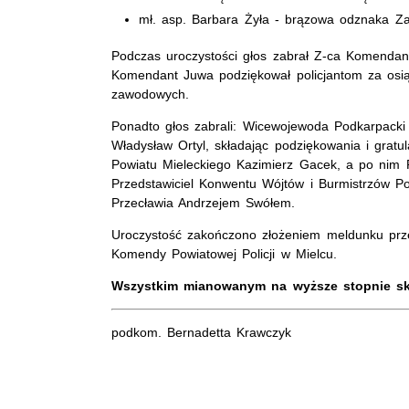
mł. asp. Barbara Żyła - brązowa odznaka Zas
Podczas uroczystości głos zabrał Z-ca Komendan
Komendant Juwa podziękował policjantom za osią
zawodowych.
Ponadto głos zabrali: Wicewojewoda Podkarpack
Władysław Ortyl, składając podziękowania i gratul
Powiatu Mieleckiego Kazimierz Gacek, a po nim 
Przedstawiciel Konwentu Wójtów i Burmistrzów Po
Przecławia Andrzejem Swółem.
Uroczystość zakończono złożeniem meldunku prz
Komendy Powiatowej Policji w Mielcu.
Wszystkim mianowanym na wyższe stopnie skł
podkom. Bernadetta Krawczyk