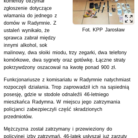
komendy otrzymał
zgłoszenie dotyczące
włamania do jednego z
domów w Radymnie. Z
Fot. KPP Jarosław
ustaleń wynikało, że
sprawca zabrał między
innymi alkohol, sok
malinowy, dwa słoiki miodu, trzy zegarki, dwa telefony
komórkowe, dwa sygnety oraz gotówkę. Łączne straty
pokrzywdzony oszacował na kwotę ponad 900 zł.
Funkcjonariusze z komisariatu w Radymnie natychmiast
rozpoczęli działania. Trop zaprowadził ich na sąsiednią
posesję, gdzie w stodole odnaleźli 46-letniego
mieszkańca Radymna. W miejscu jego zatrzymania
policjanci zabezpieczyli część skradzionych
przedmiotów.
Mężczyzna został zatrzymany i przewieziony do
policyjnej izby zatrzymań. 46-latek usłyszał już zarzuty