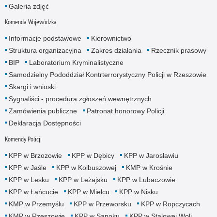
Galeria zdjęć
Komenda Wojewódzka
Informacje podstawowe
Kierownictwo
Struktura organizacyjna
Zakres działania
Rzecznik prasowy
BIP
Laboratorium Kryminalistyczne
Samodzielny Pododdział Kontrterrorystyczny Policji w Rzeszowie
Skargi i wnioski
Sygnaliści - procedura zgłoszeń wewnętrznych
Zamówienia publiczne
Patronat honorowy Policji
Deklaracja Dostępności
Komendy Policji
KPP w Brzozowie
KPP w Dębicy
KPP w Jarosławiu
KPP w Jaśle
KPP w Kolbuszowej
KMP w Krośnie
KPP w Lesku
KPP w Leżajsku
KPP w Lubaczowie
KPP w Łańcucie
KPP w Mielcu
KPP w Nisku
KMP w Przemyślu
KPP w Przeworsku
KPP w Ropczycach
KMP w Rzeszowie
KPP w Sanoku
KPP w Stalowej Woli