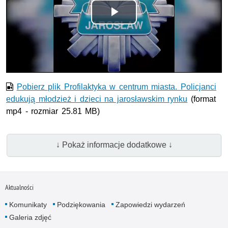
Odtwórz
wideo
Pobierz plik Profilaktyka w centrum miasta. Policjanci
edukują młodzież i dzieci na jarosławskim rynku
(format
mp4 - rozmiar 25.81 MB)
↓ Pokaż informacje dodatkowe ↓
Aktualności
Komunikaty
Podziękowania
Zapowiedzi wydarzeń
Galeria zdjęć