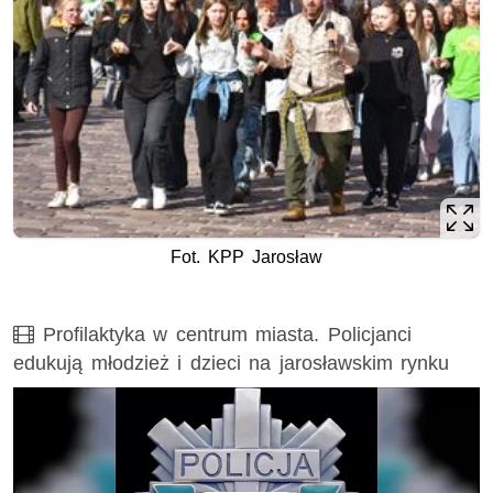
Fot. KPP Jarosław
Film
Profilaktyka w centrum miasta. Policjanci
edukują młodzież i dzieci na jarosławskim rynku