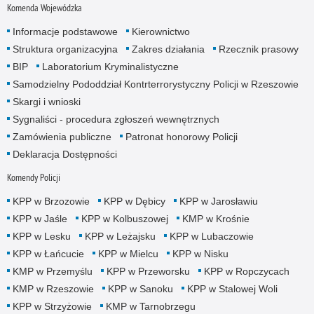
Komenda Wojewódzka
Informacje podstawowe
Kierownictwo
Struktura organizacyjna
Zakres działania
Rzecznik prasowy
BIP
Laboratorium Kryminalistyczne
Samodzielny Pododdział Kontrterrorystyczny Policji w Rzeszowie
Skargi i wnioski
Sygnaliści - procedura zgłoszeń wewnętrznych
Zamówienia publiczne
Patronat honorowy Policji
Deklaracja Dostępności
Komendy Policji
KPP w Brzozowie
KPP w Dębicy
KPP w Jarosławiu
KPP w Jaśle
KPP w Kolbuszowej
KMP w Krośnie
KPP w Lesku
KPP w Leżajsku
KPP w Lubaczowie
KPP w Łańcucie
KPP w Mielcu
KPP w Nisku
KMP w Przemyślu
KPP w Przeworsku
KPP w Ropczycach
KMP w Rzeszowie
KPP w Sanoku
KPP w Stalowej Woli
KPP w Strzyżowie
KMP w Tarnobrzegu