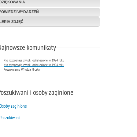
DZIĘKOWANIA
POWIEDZI WYDARZEŃ
LERIA ZDJĘĆ
Najnowsze komunikaty
Kto rozpoznaje zwłoki odnalezione w 1994 roku
Kto rozpoznaje zwłoki odnalezione w 1994 roku
Poszukujemy Witolda Nicała
Poszukiwani i osoby zaginione
Osoby zaginione
Poszukiwani