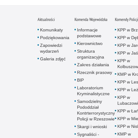
Aktualności
Komenda Wojewódzka
Komendy Policj
Komunikaty
Informacje
KPP w Brz
podstawowe
Podziękowania
KPP w Dęb
Kierownictwo
Zapowiedzi
KPP w Jar
wydarzeń
Struktura
KPP w Jaś
organizacyjna
Galeria zdjęć
KPP w
Zakres działania
Kolbuszow
Rzecznik prasowy
KMP w Kro
BIP
KPP w Le
Laboratorium
KPP w Leż
Kryminalistyczne
KPP w
Samodzielny
Lubaczow
Pododdział
KPP w Łań
Kontrterrorystyczny
KPP w Mie
Policji w Rzeszowie
KPP w Nis
Skargi i wnioski
KMP w
Sygnaliści -