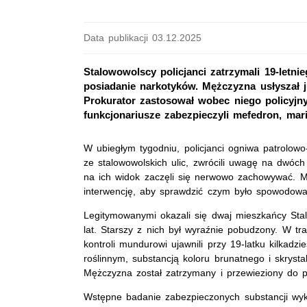
Data publikacji 03.12.2025
Stalowowolscy policjanci zatrzymali 19-letn
posiadanie narkotyków. Mężczyzna usłyszał 
Prokurator zastosował wobec niego policyjn
funkcjonariusze zabezpieczyli mefedron, mar
W ubiegłym tygodniu, policjanci ogniwa patrolowo
ze stalowowolskich ulic, zwrócili uwagę na dwóc
na ich widok zaczęli się nerwowo zachowywać. M
interwencję, aby sprawdzić czym było spowodo
Legitymowanymi okazali się dwaj mieszkańcy Sta
lat. Starszy z nich był wyraźnie pobudzony. W tr
kontroli mundurowi ujawnili przy 19-latku kilkadz
roślinnym, substancją koloru brunatnego i skryst
Mężczyzna został zatrzymany i przewieziony do po
Wstępne badanie zabezpieczonych substancji wyka