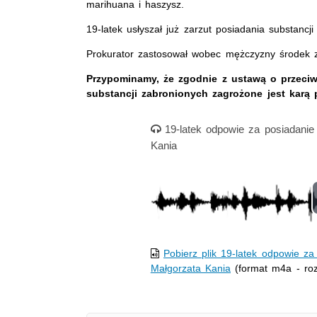
marihuana i haszysz.
19-latek usłyszał już
zarzut posiadania substancj
Prokurator zastosował wobec mężczyzny środek z
Przypominamy, że zgodnie z ustawą o przeciw
substancji zabronionych zagrożone jest karą
Nagranie audio
19-latek odpowie za posiadanie
Kania
Pobierz plik 19-latek odpowie za
Małgorzata Kania
(format m4a - ro