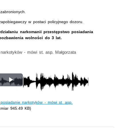
i zabronionych.
apobiegawczy w postaci policyjnego dozoru.
działaniu narkomanii przestępstwo posiadania
 pozbawienia wolności do 3 lat.
 narkotyków - mówi st. asp. Małgorzata
Odtwórz
wideo
 posiadanie narkotyków - mówi st. asp.
zmiar 945.49 KB)