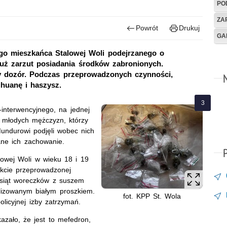
PO
ZA
Powrót
Drukuj
GA
iego mieszkańca Stalowej Woli podejrzanego o
już zarzut posiadania środków zabronionych.
y dozór. Podczas przeprowadzonych czynności,
ihuanę i haszysz.
-interwencyjnego, na jednej
h młodych mężczyzn, którzy
undurowi podjęli wobec nich
wane ich zachowanie.
lowej Woli w wieku 18 i 19
akcie przeprowadzonej
iesiąt woreczków z suszem
alizowanym białym proszkiem.
fot. KPP St. Wola
licyjnej izby zatrzymań.
zało, że jest to mefedron,