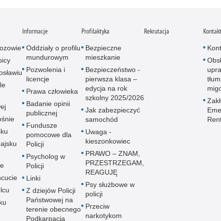
i
Informacje
Profilaktyka
Rekrutacja
Kontak
ozowie
Oddziały o profilu
Bezpieczne
Kont
mundurowym
mieszkanie
icy
Obs
Pozwolenia i
Bezpieczeństwo -
upra
osławiu
licencje
pierwsza klasa –
tłum
le
edycja na rok
mig
Prawa człowieka
szkolny 2025/2026
Zak
Badanie opinii
ej
Jak zabezpieczyć
Emer
publicznej
śnie
samochód
Ren
Fundusze
sku
Uwaga -
pomocowe dla
kieszonkowiec
ajsku
Policji
PRAWO – ZNAM,
Psycholog w
PRZESTRZEGAM,
ie
Policji
REAGUJĘ
cucie
Linki
Psy służbowe w
lcu
Z dziejów Policji
policji
Państwowej na
ku
Przeciw
terenie obecnego
narkotykom
Podkarpacia