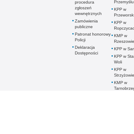
Przemyślu
procedura
zgłoszeń
KPP w
wewnętrznych
Przeworsk
Zamówienia
KPP w
publiczne
Ropczyca
Patronat honorowy
KMP w
Policji
Rzeszowi
Deklaracja
KPP w Sa
Dostępności
KPP w Sta
Woli
KPP w
Strzyżowi
KMP w
Tarnobrze
KPP w
Ustrzykac
Dolnych