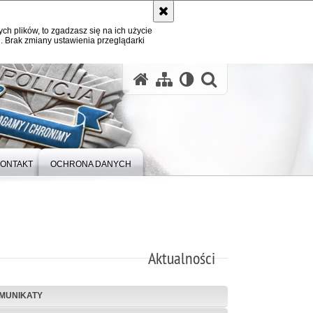
ych plików, to zgadzasz się na ich użycie
. Brak zmiany ustawienia przeglądarki
otwórz wysz
ONTAKT
OCHRONA DANYCH
Aktualności
MUNIKATY