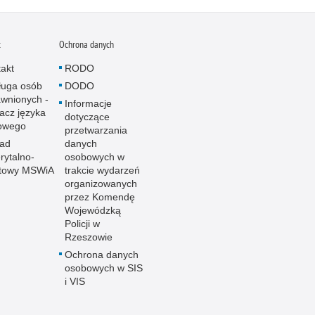
t
Ochrona danych
akt
RODO
ługa osób
DODO
wnionych -
Informacje
acz języka
dotyczące
owego
przetwarzania
ład
danych
ytalno-
osobowych w
towy MSWiA
trakcie wydarzeń
organizowanych
przez Komendę
Wojewódzką
Policji w
Rzeszowie
Ochrona danych
osobowych w SIS
i VIS