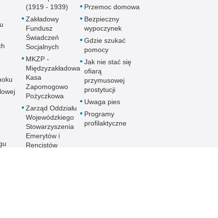
(1919 - 1939)
Przemoc domowa
Zakładowy
Bezpieczny
u
Fundusz
wypoczynek
Świadczeń
Gdzie szukać
ch
Socjalnych
pomocy
MKZP -
Jak nie stać się
e
Międzyzakładowa
ofiarą
Kasa
noku
przymusowej
Zapomogowo
prostytucji
lowej
Pożyczkowa
Uwaga pies
Zarząd Oddziału
Programy
Wojewódzkiego
e
profilaktyczne
Stowarzyszenia
Emerytów i
gu
Rencistów
Policyjnych w
Rzeszowie
h