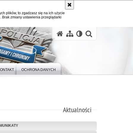
ych plików, to zgadzasz się na ich użycie
. Brak zmiany ustawienia przeglądarki
otwórz wysz
ONTAKT
OCHRONA DANYCH
Aktualności
MUNIKATY