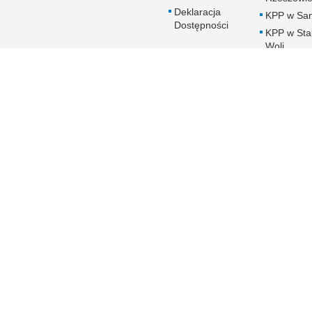
Deklaracja
KPP w Sa
Dostępności
KPP w Sta
Woli
KPP w
Strzyżowi
KMP w
Tarnobrze
KPP w
Ustrzykac
Dolnych
Policja online
Biuletyn Informacji
BIP Polic