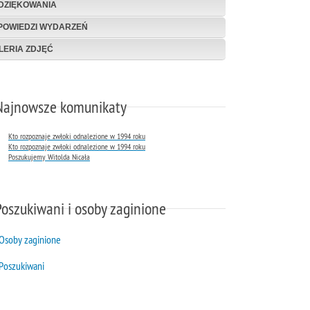
DZIĘKOWANIA
POWIEDZI WYDARZEŃ
LERIA ZDJĘĆ
Najnowsze komunikaty
Kto rozpoznaje zwłoki odnalezione w 1994 roku
Kto rozpoznaje zwłoki odnalezione w 1994 roku
Poszukujemy Witolda Nicała
Poszukiwani i osoby zaginione
Osoby zaginione
Poszukiwani