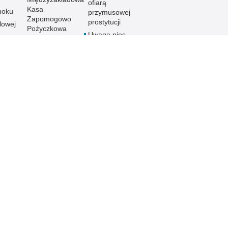
ofiarą
Kasa
noku
przymusowej
Zapomogowo
prostytucji
lowej
Pożyczkowa
Uwaga pies
Zarząd Oddziału
Programy
Wojewódzkiego
e
profilaktyczne
Stowarzyszenia
Emerytów i
gu
Rencistów
Policyjnych w
Rzeszowie
h
 Publicznej
Dostępność
Nota prawna
Chcesz wykorzystać m
Deklaracja dostępności
ja Podkarpacka
z serwisu Policja Pod
Zapoznaj się z zasad
Polityka prywatności