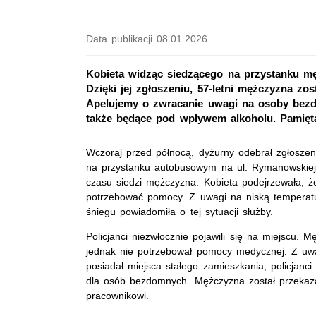
Data publikacji 08.01.2026
Kobieta widząc siedzącego na przystanku mę
Dzięki jej zgłoszeniu, 57-letni mężczyzna zo
Apelujemy o zwracanie uwagi na osoby bezd
także będące pod wpływem alkoholu. Pamięta
Wczoraj przed północą, dyżurny odebrał zgłoszeni
na przystanku autobusowym na ul. Rymanowskie
czasu siedzi mężczyzna. Kobieta podejrzewała,
potrzebować pomocy. Z uwagi na niską temperat
śniegu powiadomiła o tej sytuacji służby.
Policjanci niezwłocznie pojawili się na miejscu. M
jednak nie potrzebował pomocy medycznej. Z uwag
posiadał miejsca stałego zamieszkania, policjanci
dla osób bezdomnych. Mężczyzna został przekaz
pracownikowi.