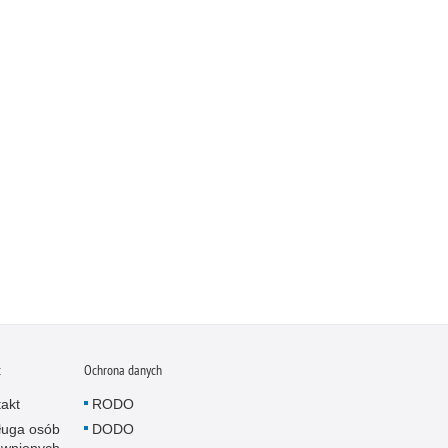
t
Ochrona danych
akt
RODO
ługa osób
DODO