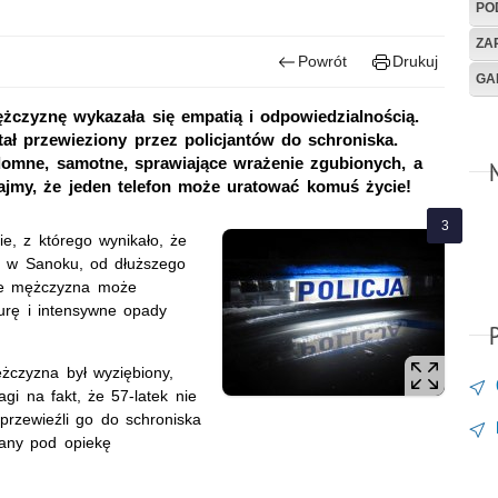
PO
ZA
Powrót
Drukuj
GA
żczyznę wykazała się empatią i odpowiedzialnością.
stał przewieziony przez policjantów do schroniska.
omne, samotne, sprawiające wrażenie zgubionych, a
jmy, że jeden telefon może uratować komuś życie!
e, z którego wynikało, że
j w Sanoku, od dłuższego
 że mężczyzna może
urę i intensywne opady
ężczyzna był wyziębiony,
i na fakt, że 57-latek nie
 przewieźli go do schroniska
any pod opiekę