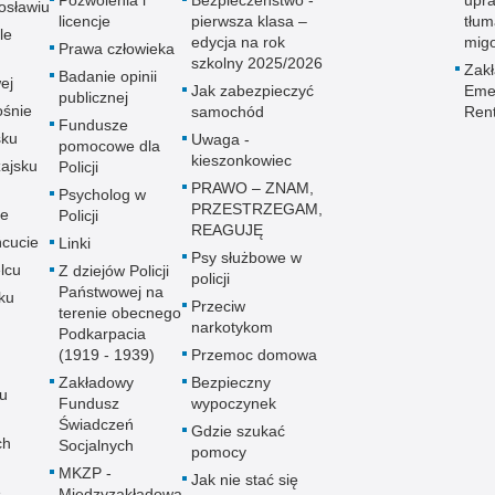
Pozwolenia i
Bezpieczeństwo -
upra
osławiu
licencje
pierwsza klasa –
tłum
le
edycja na rok
mig
Prawa człowieka
szkolny 2025/2026
Zak
Badanie opinii
ej
Jak zabezpieczyć
Emer
publicznej
śnie
samochód
Ren
Fundusze
sku
Uwaga -
pomocowe dla
kieszonkowiec
ajsku
Policji
PRAWO – ZNAM,
Psycholog w
PRZESTRZEGAM,
ie
Policji
REAGUJĘ
cucie
Linki
Psy służbowe w
lcu
Z dziejów Policji
policji
Państwowej na
ku
Przeciw
terenie obecnego
narkotykom
Podkarpacia
(1919 - 1939)
Przemoc domowa
Zakładowy
Bezpieczny
u
Fundusz
wypoczynek
Świadczeń
Gdzie szukać
ch
Socjalnych
pomocy
MKZP -
Jak nie stać się
e
Międzyzakładowa