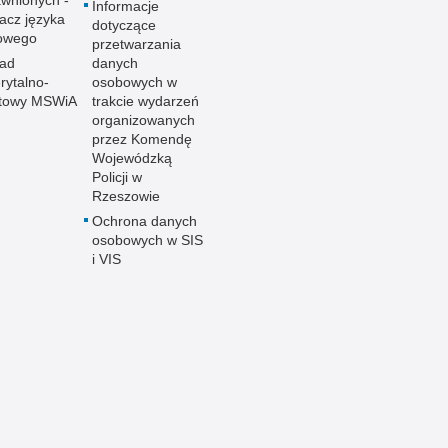
wnionych -
Informacje
acz języka
dotyczące
owego
przetwarzania
ład
danych
ytalno-
osobowych w
towy MSWiA
trakcie wydarzeń
organizowanych
przez Komendę
Wojewódzką
Policji w
Rzeszowie
Ochrona danych
osobowych w SIS
i VIS