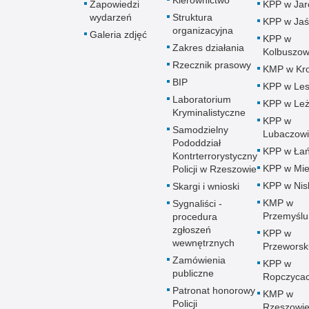
Kierownictwo
Zapowiedzi
KPP w Jar
wydarzeń
Struktura
KPP w Jaś
organizacyjna
Galeria zdjęć
KPP w
Zakres działania
Kolbuszow
Rzecznik prasowy
KMP w Kro
BIP
KPP w Le
Laboratorium
KPP w Leż
Kryminalistyczne
KPP w
Samodzielny
Lubaczow
Pododdział
KPP w Łań
Kontrterrorystyczny
KPP w Mie
Policji w Rzeszowie
KPP w Nis
Skargi i wnioski
KMP w
Sygnaliści -
Przemyślu
procedura
zgłoszeń
KPP w
wewnętrznych
Przeworsk
Zamówienia
KPP w
publiczne
Ropczyca
Patronat honorowy
KMP w
Policji
Rzeszowi