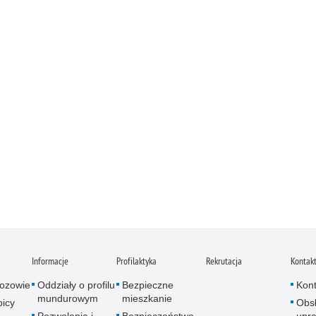
i
Informacje
Profilaktyka
Rekrutacja
Kontak
ozowie
Oddziały o profilu
Bezpieczne
Kont
mundurowym
mieszkanie
icy
Obs