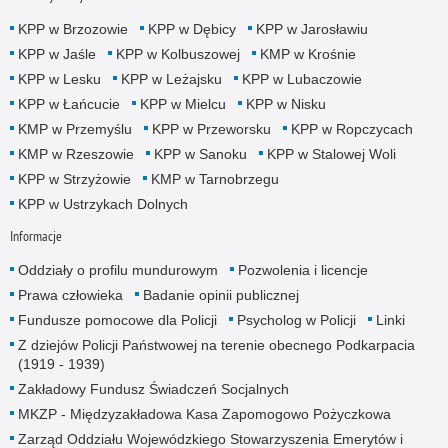
KPP w Brzozowie
KPP w Dębicy
KPP w Jarosławiu
KPP w Jaśle
KPP w Kolbuszowej
KMP w Krośnie
KPP w Lesku
KPP w Leżajsku
KPP w Lubaczowie
KPP w Łańcucie
KPP w Mielcu
KPP w Nisku
KMP w Przemyślu
KPP w Przeworsku
KPP w Ropczycach
KMP w Rzeszowie
KPP w Sanoku
KPP w Stalowej Woli
KPP w Strzyżowie
KMP w Tarnobrzegu
KPP w Ustrzykach Dolnych
Informacje
Oddziały o profilu mundurowym
Pozwolenia i licencje
Prawa człowieka
Badanie opinii publicznej
Fundusze pomocowe dla Policji
Psycholog w Policji
Linki
Z dziejów Policji Państwowej na terenie obecnego Podkarpacia
(1919 - 1939)
Zakładowy Fundusz Świadczeń Socjalnych
MKZP - Międzyzakładowa Kasa Zapomogowo Pożyczkowa
Zarząd Oddziału Wojewódzkiego Stowarzyszenia Emerytów i