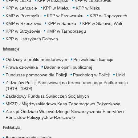
KPP w Lesku
KPP w Leżajsku
KPP w Lubaczowie
KPP w Łańcucie
KPP w Mielcu
KPP w Nisku
KMP w Przemyślu
KPP w Przeworsku
KPP w Ropczycach
KMP w Rzeszowie
KPP w Sanoku
KPP w Stalowej Woli
KPP w Strzyżowie
KMP w Tarnobrzegu
KPP w Ustrzykach Dolnych
Informacje
Oddziały o profilu mundurowym
Pozwolenia i licencje
Prawa człowieka
Badanie opinii publicznej
Fundusze pomocowe dla Policji
Psycholog w Policji
Linki
Z dziejów Policji Państwowej na terenie obecnego Podkarpacia
(1919 - 1939)
Zakładowy Fundusz Świadczeń Socjalnych
MKZP - Międzyzakładowa Kasa Zapomogowo Pożyczkowa
Zarząd Oddziału Wojewódzkiego Stowarzyszenia Emerytów i
Rencistów Policyjnych w Rzeszowie
Profilaktyka
Bezpieczne mieszkanie