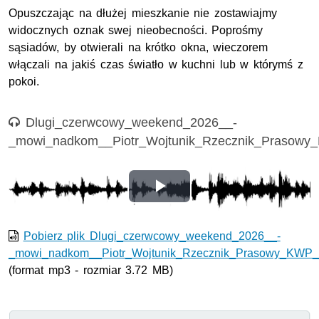
Opuszczając na dłużej mieszkanie nie zostawiajmy
widocznych oznak swej nieobecności. Poprośmy
sąsiadów, by otwierali na krótko okna, wieczorem
włączali na jakiś czas światło w kuchni lub w którymś z
pokoi.
Nagranie audio
Dlugi_czerwcowy_weekend_2026__-
_mowi_nadkom__Piotr_Wojtunik_Rzecznik_Prasow
Odtwórz
wideo
Pobierz plik Dlugi_czerwcowy_weekend_2026__-
_mowi_nadkom__Piotr_Wojtunik_Rzecznik_Prasowy_KWP
(format mp3 - rozmiar 3.72 MB)