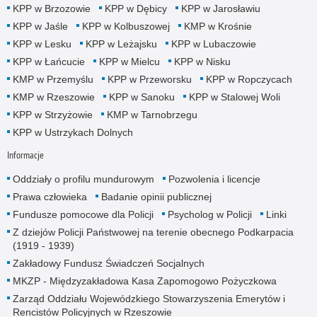
KPP w Brzozowie
KPP w Dębicy
KPP w Jarosławiu
KPP w Jaśle
KPP w Kolbuszowej
KMP w Krośnie
KPP w Lesku
KPP w Leżajsku
KPP w Lubaczowie
KPP w Łańcucie
KPP w Mielcu
KPP w Nisku
KMP w Przemyślu
KPP w Przeworsku
KPP w Ropczycach
KMP w Rzeszowie
KPP w Sanoku
KPP w Stalowej Woli
KPP w Strzyżowie
KMP w Tarnobrzegu
KPP w Ustrzykach Dolnych
Informacje
Oddziały o profilu mundurowym
Pozwolenia i licencje
Prawa człowieka
Badanie opinii publicznej
Fundusze pomocowe dla Policji
Psycholog w Policji
Linki
Z dziejów Policji Państwowej na terenie obecnego Podkarpacia
(1919 - 1939)
Zakładowy Fundusz Świadczeń Socjalnych
MKZP - Międzyzakładowa Kasa Zapomogowo Pożyczkowa
Zarząd Oddziału Wojewódzkiego Stowarzyszenia Emerytów i
Rencistów Policyjnych w Rzeszowie