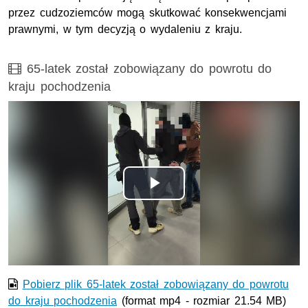
przez cudzoziemców mogą skutkować konsekwencjami
prawnymi, w tym decyzją o wydaleniu z kraju.
Film
65-latek został zobowiązany do powrotu do
kraju pochodzenia
Opis filmu: 65-latek został zobowiązany do powrotu do kra
Odtwórz
wideo
Pobierz plik 65-latek został zobowiązany do powrotu
do kraju pochodzenia
(format mp4 - rozmiar 21.54 MB)