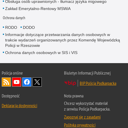
Obsługa osób uprawnionych - tłumacz języka migowego
Zakład Emerytalno-Rentowy MSWiA
Ochrona danych
RODO
DODO
Informacje dotyczące przetwarzania danych osobowych w
trakcie wydarzeń organizowanych przez Komendę Wojewódzką
Policji w Rzeszowie
Ochrona danych osobowych w SIS i VIS
Policja online
Biuletyn Informacji Publicznej
BIP Policja Podkarpacka
Dostępność
Nota prawna
Chcesz wykorzystać materiał
Deklaracja dostępności
z serwisu Policja Podkarpacka.
Zapoznaj się z zasadami
Polityka prywatności