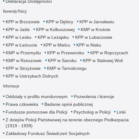
Deklaracja Dostępności
Komendy Policji
KPP w Brzozowie
KPP w Dębicy
KPP w Jarosławiu
KPP w Jaśle
KPP w Kolbuszowej
KMP w Krośnie
KPP w Lesku
KPP w Leżajsku
KPP w Lubaczowie
KPP w Łańcucie
KPP w Mielcu
KPP w Nisku
KMP w Przemyślu
KPP w Przeworsku
KPP w Ropczycach
KMP w Rzeszowie
KPP w Sanoku
KPP w Stalowej Woli
KPP w Strzyżowie
KMP w Tarnobrzegu
KPP w Ustrzykach Dolnych
Informacje
Oddziały o profilu mundurowym
Pozwolenia i licencje
Prawa człowieka
Badanie opinii publicznej
Fundusze pomocowe dla Policji
Psycholog w Policji
Linki
Z dziejów Policji Państwowej na terenie obecnego Podkarpacia
(1919 - 1939)
Zakładowy Fundusz Świadczeń Socjalnych