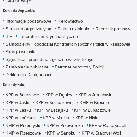
Galeria zdjęć
Komenda Wojewódzka
Informacje podstawowe
Kierownictwo
Struktura organizacyjna
Zakres działania
Rzecznik prasowy
BIP
Laboratorium Kryminalistyczne
Samodzielny Pododdział Kontrterrorystyczny Policji w Rzeszowie
Skargi i wnioski
Sygnaliści - procedura zgłoszeń wewnętrznych
Zamówienia publiczne
Patronat honorowy Policji
Deklaracja Dostępności
Komendy Policji
KPP w Brzozowie
KPP w Dębicy
KPP w Jarosławiu
KPP w Jaśle
KPP w Kolbuszowej
KMP w Krośnie
KPP w Lesku
KPP w Leżajsku
KPP w Lubaczowie
KPP w Łańcucie
KPP w Mielcu
KPP w Nisku
KMP w Przemyślu
KPP w Przeworsku
KPP w Ropczycach
KMP w Rzeszowie
KPP w Sanoku
KPP w Stalowej Woli