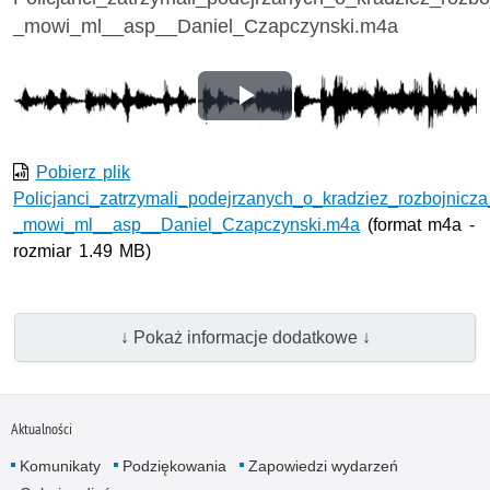
_mowi_ml__asp__Daniel_Czapczynski.m4a
Odtwórz
wideo
Pobierz plik
Policjanci_zatrzymali_podejrzanych_o_kradziez_rozbojnicza
_mowi_ml__asp__Daniel_Czapczynski.m4a
(format m4a -
rozmiar 1.49 MB)
↓ Pokaż informacje dodatkowe ↓
Aktualności
Komunikaty
Podziękowania
Zapowiedzi wydarzeń