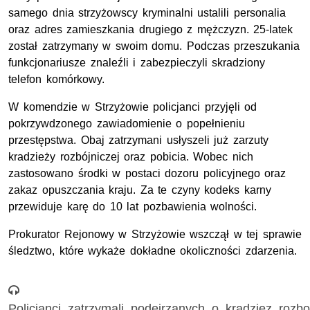
samego dnia strzyżowscy kryminalni ustalili personalia
oraz adres zamieszkania drugiego z mężczyzn. 25-latek
został zatrzymany w swoim domu. Podczas przeszukania
funkcjonariusze znaleźli i zabezpieczyli skradziony
telefon komórkowy.
​W komendzie w Strzyżowie policjanci przyjęli od
pokrzywdzonego zawiadomienie o popełnieniu
przestępstwa. Obaj zatrzymani usłyszeli już zarzuty
kradzieży rozbójniczej oraz pobicia. Wobec nich
zastosowano środki w postaci dozoru policyjnego oraz
zakaz opuszczania kraju. Za te czyny kodeks karny
przewiduje karę do 10 lat pozbawienia wolności.
​Prokurator Rejonowy w Strzyżowie wszczął w tej sprawie
śledztwo, które wykaże dokładne okoliczności zdarzenia.
Nagranie audio
Policjanci_zatrzymali_podejrzanych_o_kradziez_rozbo