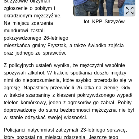
Strzyżowie otrzymali
zgłoszenie o pobitym i
okradzionym mężczyźnie.
fot. KPP Strzyżów
Na miejscu zdarzenia
mundurowi zastali
pokrzywdzonego 26-letniego
mieszkańca gminy Frysztak, a także świadka zajścia
oraz jednego ze sprawców.
​Z policyjnych ustaleń wynika, że mężczyźni wspólnie
spożywali alkohol. W trakcie spotkania doszło między
nimi do nieporozumienia, które szybko przerodziło się w
agresję. Napastnicy przewrócili 26-latka na ziemię. Gdy
w trakcie szarpaniny z kieszeni pokrzywdzonego wypadł
telefon komórkowy, jeden z agresorów go zabrał. Pobity i
doprowadzony do stanu bezbronności mężczyzna nie był
w stanie odzyskać swojej własności.
​Policjanci natychmiast zatrzymali 23-letniego sprawcę,
który pozostał na miejscu zdarzenia. Jeszcze tego