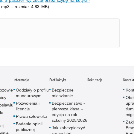
ał, a pasażer wyrzucał przez szybę narkotyki -
 mp3 - rozmiar 4.83 MB)
i
Informacje
Profilaktyka
Rekrutacja
Kontak
ozowie
Oddziały o profilu
Bezpieczne
Kont
mundurowym
mieszkanie
icy
Obs
Pozwolenia i
Bezpieczeństwo -
upra
osławiu
licencje
pierwsza klasa –
tłum
le
edycja na rok
mig
Prawa człowieka
szkolny 2025/2026
Zak
Badanie opinii
ej
Jak zabezpieczyć
Emer
publicznej
śnie
samochód
Ren