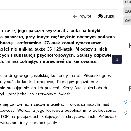
PO
ZA
Powrót
Drukuj
GA
 czasie, jego pasażer wyrzucał z auta narkotyki.
ia pasażera, przy innym mężczyźnie obecnym podczas
ihuanę i amfetaminę. 27-latek został tymczasowo
ści nie unikną także 35 i 29-latek. Młodszy z nich
ących i substancji psychotropowych. Starszy odpowie
zdu mimo cofniętych uprawnień do kierowania.
ruchu drogowego jasielskiej komendy, na ul. Piłsudskiego w
atrzymać do kontroli drogowej. Kierujący pojazdem z
e stosując się do ich poleceń. Kiedy Audi dojechało do
ył i przejechał na czerwonym świetle.
się zatrzymać i zaczyna uciekać. Policjanci natychmiast
jscowości Wolica, a jego kierowca popełniał inne wykroczenia
u STOP na przejazdach kolejowych i skrzyżowaniach. Próbował
owskazami inny kierunek jazdy.