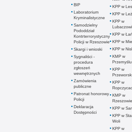
BIP
KPP w Le
Laboratorium
KPP w Leż
Kryminalistyczne
KPP w
Samodzielny
Lubaczow
Pododdział
KPP w Łań
Kontrterrorystyczny
KPP w Mie
Policji w Rzeszowie
KPP w Nis
Skargi i wnioski
KMP w
Sygnaliści -
Przemyślu
procedura
zgłoszeń
KPP w
wewnętrznych
Przeworsk
Zamówienia
KPP w
publiczne
Ropczyca
Patronat honorowy
KMP w
Policji
Rzeszowi
Deklaracja
KPP w Sa
Dostępności
KPP w Sta
Woli
KPP w