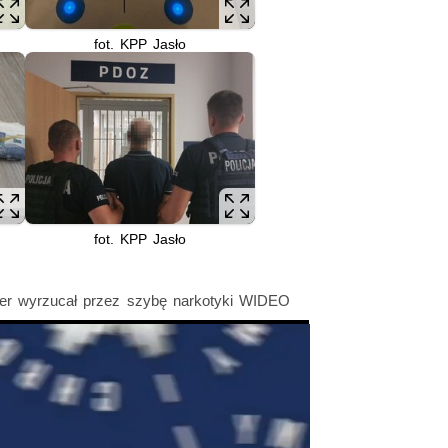
fot. KPP Jasło
fot. KPP Jasło
żer wyrzucał przez szybę narkotyki WIDEO
 wideorejestratora. Policjanci prowadzą pościg za uciekającym uli