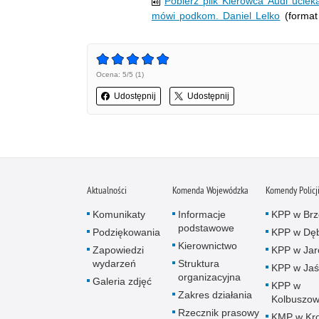
Pobierz plik Kierowca Audi uciek
mówi podkom. Daniel Lelko
(format
Ocena: 5/5 (1)
Udostępnij
Udostępnij
Aktualności
Komenda Wojewódzka
Komendy Policj
Komunikaty
Informacje
KPP w Brz
podstawowe
Podziękowania
KPP w Dęb
Kierownictwo
Zapowiedzi
KPP w Jar
wydarzeń
Struktura
KPP w Jaś
organizacyjna
Galeria zdjęć
KPP w
Zakres działania
Kolbuszow
Rzecznik prasowy
KMP w Kro