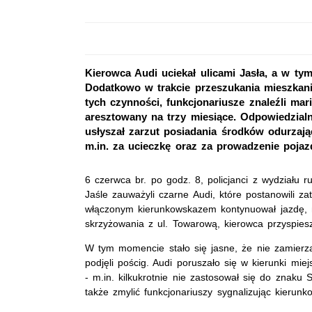
Kierowca Audi uciekał ulicami Jasła, a w tym
Dodatkowo w trakcie przeszukania mieszkan
tych czynności, funkcjonariusze znaleźli mar
aresztowany na trzy miesiące. Odpowiedzialno
usłyszał zarzut posiadania środków odurzaj
m.in. za ucieczkę oraz za prowadzenie poja
6 czerwca br. po godz. 8, policjanci z wydziału 
Jaśle zauważyli czarne Audi, które postanowili z
włączonym kierunkowskazem kontynuował jazdę, ni
skrzyżowania z ul. Towarową, kierowca przyspiesz
W tym momencie stało się jasne, że nie zamierza 
podjęli pościg. Audi poruszało się w kierunki mie
- m.in. kilkukrotnie nie zastosował się do znak
także zmylić funkcjonariuszy sygnalizując kierunk