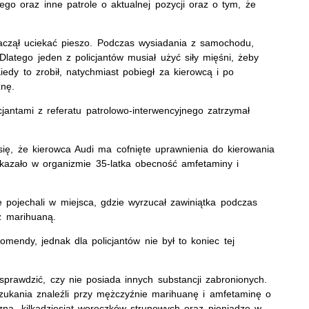
ego oraz inne patrole o aktualnej pozycji oraz o tym, że
zaczął uciekać pieszo. Podczas wysiadania z samochodu,
Dlatego jeden z policjantów musiał użyć siły mięśni, żeby
dy to zrobił, natychmiast pobiegł za kierowcą i po
znę.
cjantami z referatu patrolowo-interwencyjnego zatrzymał
się, że kierowca Audi ma cofnięte uprawnienia do kierowania
azało w organizmie 35-latka obecność amfetaminy i
 pojechali w miejsca, gdzie wyrzucał zawiniątka podczas
z marihuaną.
komendy, jednak dla policjantów nie był to koniec tej
 sprawdzić, czy nie posiada innych substancji zabronionych.
szukania znaleźli przy mężczyźnie marihuanę i amfetaminę o
zną, kilkadziesiąt woreczków strunowych oraz pieniądze w