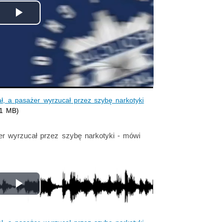
Odtwórz
wideo
ał, a pasażer wyrzucał przez szybę narkotyki
31 MB)
er wyrzucał przez szybę narkotyki - mówi
Odtwórz
wideo