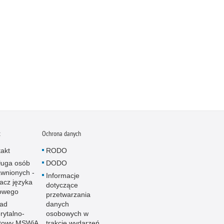
t
Ochrona danych
akt
RODO
ługa osób
DODO
wnionych -
Informacje
acz języka
dotyczące
owego
przetwarzania
ład
danych
ytalno-
osobowych w
towy MSWiA
trakcie wydarzeń