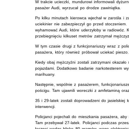
W trakcie ucieczki, mundurowi informowali dyżurn
pasażer Audi, wyrzucał po drodze zawiniątka.
Po kilku minutach kierowca wjechał w zarośla i 
uciekinier nie zabezpieczył go przed stoczeniem. 
wyhamować Audi, które uderzyłoby w radiowóz. Kie
przebiegnięciu kilkuset metrów zatrzymał mężczy
W tym czasie drugi z funkcjonariuszy wraz z poli
pasażera, który również próbował uciekać pieszo.
Kiedy obaj mężczyźni zostali zatrzymani okazało 
pojazdami. Dodatkowo badanie narkotesterem wyk
marihuany.
Następnie, wspólnie z pasażerem, funkcjonariusze
pościgu. Tam ujawnili woreczki z amfetaminą ora
35 i 29-latek zostali doprowadzeni do jasielskiej 
interwencji.
Policjanci pojechali do mieszkania pasażera, aby
Tam przebywał 27-latek. Policjanci podczas prze
łącznej wadze blisko 80 gramów, wagę elektronic