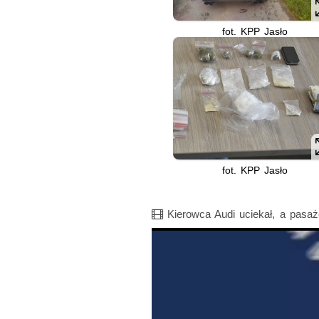
fot. KPP Jasło
fot. KPP Jasło
Film
Kierowca Audi uciekał, a pasa
Opis filmu: Nagranie z policyjnego