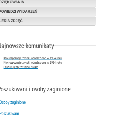
DZIĘKOWANIA
POWIEDZI WYDARZEŃ
LERIA ZDJĘĆ
Najnowsze komunikaty
Kto rozpoznaje zwłoki odnalezione w 1994 roku
Kto rozpoznaje zwłoki odnalezione w 1994 roku
Poszukujemy Witolda Nicała
Poszukiwani i osoby zaginione
Osoby zaginione
Poszukiwani