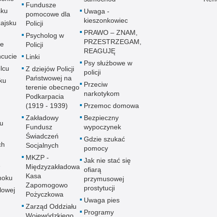
Fundusze
sku
Uwaga -
pomocowe dla
kieszonkowiec
ajsku
Policji
PRAWO – ZNAM,
Psycholog w
PRZESTRZEGAM,
ie
Policji
REAGUJĘ
cucie
Linki
Psy służbowe w
lcu
Z dziejów Policji
policji
Państwowej na
ku
Przeciw
terenie obecnego
narkotykom
Podkarpacia
(1919 - 1939)
Przemoc domowa
Zakładowy
Bezpieczny
u
Fundusz
wypoczynek
Świadczeń
Gdzie szukać
ch
Socjalnych
pomocy
MKZP -
Jak nie stać się
e
Międzyzakładowa
ofiarą
Kasa
noku
przymusowej
Zapomogowo
prostytucji
lowej
Pożyczkowa
Uwaga pies
Zarząd Oddziału
Programy
Wojewódzkiego