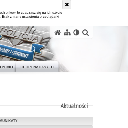
ych plików, to zgadzasz się na ich użycie
. Brak zmiany ustawienia przeglądarki
otwórz wysz
ONTAKT
OCHRONA DANYCH
Aktualności
MUNIKATY