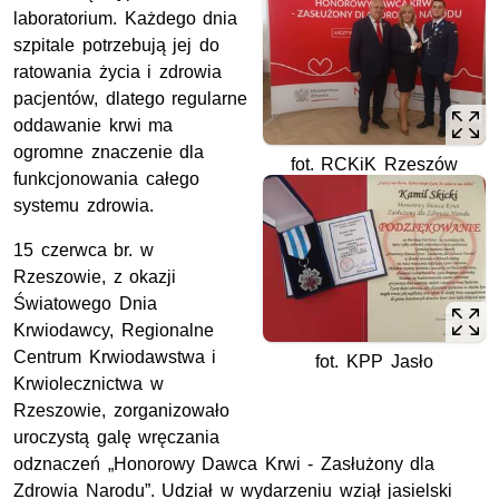
laboratorium. Każdego dnia
szpitale potrzebują jej do
ratowania życia i zdrowia
pacjentów, dlatego regularne
oddawanie krwi ma
ogromne znaczenie dla
fot. RCKiK Rzeszów
funkcjonowania całego
systemu zdrowia.
15 czerwca br. w
Rzeszowie, z okazji
Światowego Dnia
Krwiodawcy, Regionalne
Centrum Krwiodawstwa i
fot. KPP Jasło
Krwiolecznictwa w
Rzeszowie, zorganizowało
uroczystą galę wręczania
odznaczeń „Honorowy Dawca Krwi - Zasłużony dla
Zdrowia Narodu”. Udział w wydarzeniu wziął jasielski