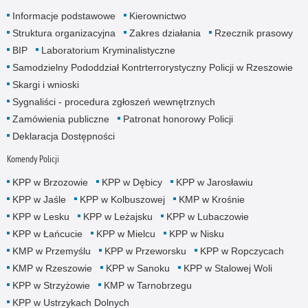
Informacje podstawowe
Kierownictwo
Struktura organizacyjna
Zakres działania
Rzecznik prasowy
BIP
Laboratorium Kryminalistyczne
Samodzielny Pododdział Kontrterrorystyczny Policji w Rzeszowie
Skargi i wnioski
Sygnaliści - procedura zgłoszeń wewnętrznych
Zamówienia publiczne
Patronat honorowy Policji
Deklaracja Dostępności
Komendy Policji
KPP w Brzozowie
KPP w Dębicy
KPP w Jarosławiu
KPP w Jaśle
KPP w Kolbuszowej
KMP w Krośnie
KPP w Lesku
KPP w Leżajsku
KPP w Lubaczowie
KPP w Łańcucie
KPP w Mielcu
KPP w Nisku
KMP w Przemyślu
KPP w Przeworsku
KPP w Ropczycach
KMP w Rzeszowie
KPP w Sanoku
KPP w Stalowej Woli
KPP w Strzyżowie
KMP w Tarnobrzegu
KPP w Ustrzykach Dolnych