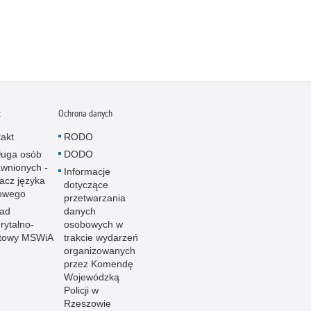
t
Ochrona danych
akt
RODO
ługa osób
DODO
wnionych -
Informacje
acz języka
dotyczące
owego
przetwarzania
ład
danych
ytalno-
osobowych w
towy MSWiA
trakcie wydarzeń
organizowanych
przez Komendę
Wojewódzką
Policji w
Rzeszowie