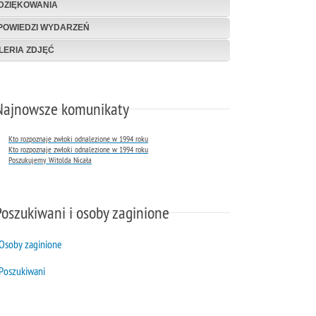
DZIĘKOWANIA
POWIEDZI WYDARZEŃ
LERIA ZDJĘĆ
Najnowsze komunikaty
Kto rozpoznaje zwłoki odnalezione w 1994 roku
Kto rozpoznaje zwłoki odnalezione w 1994 roku
Poszukujemy Witolda Nicała
Poszukiwani i osoby zaginione
Osoby zaginione
Poszukiwani