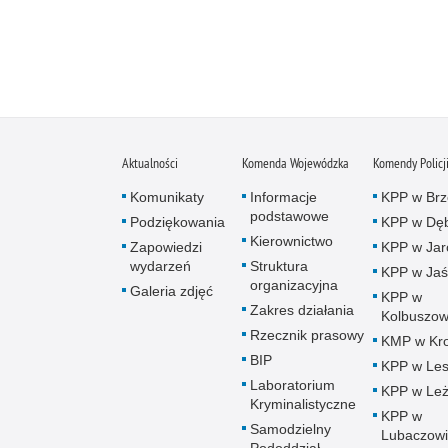
Aktualności
Komenda Wojewódzka
Komendy Policj
Komunikaty
Informacje
KPP w Brz
podstawowe
Podziękowania
KPP w Dęb
Kierownictwo
Zapowiedzi
KPP w Jar
wydarzeń
Struktura
KPP w Jaś
organizacyjna
Galeria zdjęć
KPP w
Zakres działania
Kolbuszow
Rzecznik prasowy
KMP w Kro
BIP
KPP w Le
Laboratorium
KPP w Leż
Kryminalistyczne
KPP w
Samodzielny
Lubaczow