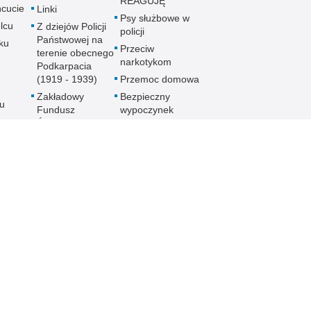
REAGUJĘ
cucie
Linki
Psy służbowe w
lcu
Z dziejów Policji
policji
Państwowej na
ku
Przeciw
terenie obecnego
narkotykom
Podkarpacia
(1919 - 1939)
Przemoc domowa
Zakładowy
Bezpieczny
u
Fundusz
wypoczynek
Świadczeń
Gdzie szukać
ch
Socjalnych
pomocy
MKZP -
Jak nie stać się
e
Międzyzakładowa
ofiarą
Kasa
noku
przymusowej
Zapomogowo
prostytucji
lowej
Pożyczkowa
Uwaga pies
Zarząd Oddziału
Programy
Wojewódzkiego
e
profilaktyczne
Stowarzyszenia
Emerytów i
gu
Rencistów
Policyjnych w
Rzeszowie
h