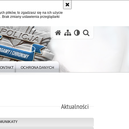
ych plików, to zgadzasz się na ich użycie
. Brak zmiany ustawienia przeglądarki
otwórz wysz
ONTAKT
OCHRONA DANYCH
Aktualności
MUNIKATY