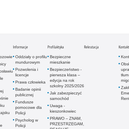
i
Informacje
Profilaktyka
Rekrutacja
Kontak
ozowie
Oddziały o profilu
Bezpieczne
Kont
mundurowym
mieszkanie
icy
Obs
Pozwolenia i
Bezpieczeństwo -
upra
osławiu
licencje
pierwsza klasa –
tłum
le
edycja na rok
mig
Prawa człowieka
szkolny 2025/2026
Zak
Badanie opinii
ej
Jak zabezpieczyć
Emer
publicznej
śnie
samochód
Ren
Fundusze
sku
Uwaga -
pomocowe dla
kieszonkowiec
ajsku
Policji
PRAWO – ZNAM,
Psycholog w
PRZESTRZEGAM,
ie
Policji