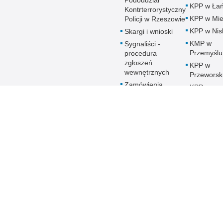
Pododdział
KPP w Łań
Kontrterrorystyczny
KPP w Mie
Policji w Rzeszowie
KPP w Nis
Skargi i wnioski
KMP w
Sygnaliści -
Przemyślu
procedura
zgłoszeń
KPP w
wewnętrznych
Przeworsk
Zamówienia
KPP w
publiczne
Ropczyca
Patronat honorowy
KMP w
Policji
Rzeszowi
Deklaracja
KPP w Sa
Dostępności
KPP w Sta
Woli
KPP w
Strzyżowi
KMP w
Tarnobrze
KPP w
Ustrzykac