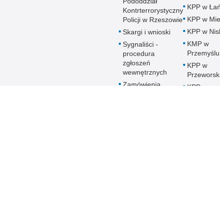
Pododdział
KPP w Łań
Kontrterrorystyczny
KPP w Mie
Policji w Rzeszowie
KPP w Nis
Skargi i wnioski
KMP w
Sygnaliści -
Przemyślu
procedura
zgłoszeń
KPP w
wewnętrznych
Przeworsk
Zamówienia
KPP w
publiczne
Ropczyca
Patronat honorowy
KMP w
Policji
Rzeszowi
Deklaracja
KPP w Sa
Dostępności
KPP w Sta
Woli
KPP w
Strzyżowi
KMP w
Tarnobrze
KPP w
Ustrzykac