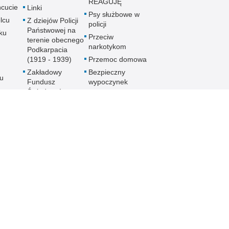
REAGUJĘ
cucie
Linki
Psy służbowe w
lcu
Z dziejów Policji
policji
Państwowej na
ku
Przeciw
terenie obecnego
narkotykom
Podkarpacia
(1919 - 1939)
Przemoc domowa
Zakładowy
Bezpieczny
u
Fundusz
wypoczynek
Świadczeń
Gdzie szukać
ch
Socjalnych
pomocy
MKZP -
Jak nie stać się
e
Międzyzakładowa
ofiarą
Kasa
noku
przymusowej
Zapomogowo
prostytucji
lowej
Pożyczkowa
Uwaga pies
Zarząd Oddziału
Programy
Wojewódzkiego
e
profilaktyczne
Stowarzyszenia
Emerytów i
gu
Rencistów
Policyjnych w
Rzeszowie
h