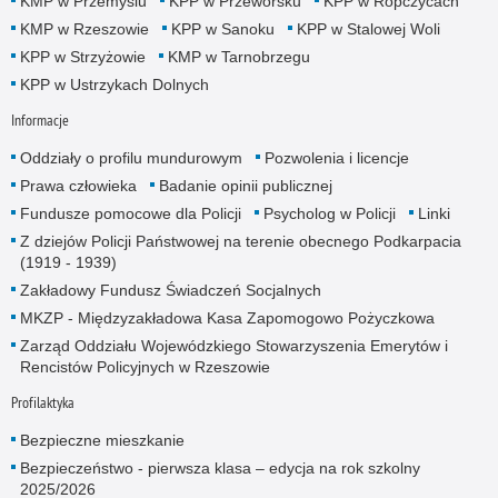
KMP w Przemyślu
KPP w Przeworsku
KPP w Ropczycach
KMP w Rzeszowie
KPP w Sanoku
KPP w Stalowej Woli
KPP w Strzyżowie
KMP w Tarnobrzegu
KPP w Ustrzykach Dolnych
Informacje
Oddziały o profilu mundurowym
Pozwolenia i licencje
Prawa człowieka
Badanie opinii publicznej
Fundusze pomocowe dla Policji
Psycholog w Policji
Linki
Z dziejów Policji Państwowej na terenie obecnego Podkarpacia
(1919 - 1939)
Zakładowy Fundusz Świadczeń Socjalnych
MKZP - Międzyzakładowa Kasa Zapomogowo Pożyczkowa
Zarząd Oddziału Wojewódzkiego Stowarzyszenia Emerytów i
Rencistów Policyjnych w Rzeszowie
Profilaktyka
Bezpieczne mieszkanie
Bezpieczeństwo - pierwsza klasa – edycja na rok szkolny
2025/2026