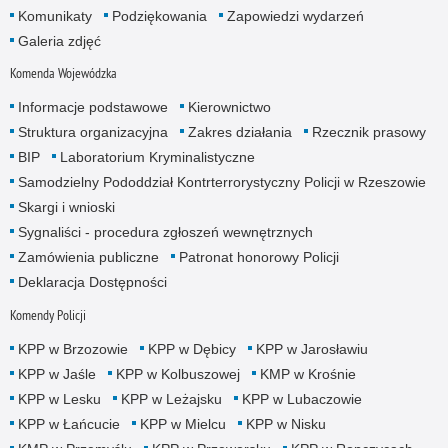
Komunikaty
Podziękowania
Zapowiedzi wydarzeń
Galeria zdjęć
Komenda Wojewódzka
Informacje podstawowe
Kierownictwo
Struktura organizacyjna
Zakres działania
Rzecznik prasowy
BIP
Laboratorium Kryminalistyczne
Samodzielny Pododdział Kontrterrorystyczny Policji w Rzeszowie
Skargi i wnioski
Sygnaliści - procedura zgłoszeń wewnętrznych
Zamówienia publiczne
Patronat honorowy Policji
Deklaracja Dostępności
Komendy Policji
KPP w Brzozowie
KPP w Dębicy
KPP w Jarosławiu
KPP w Jaśle
KPP w Kolbuszowej
KMP w Krośnie
KPP w Lesku
KPP w Leżajsku
KPP w Lubaczowie
KPP w Łańcucie
KPP w Mielcu
KPP w Nisku