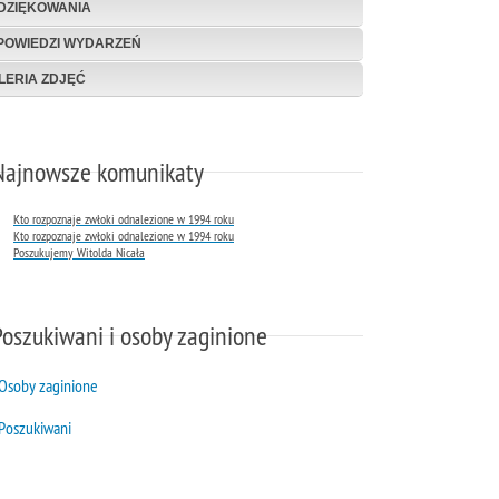
DZIĘKOWANIA
POWIEDZI WYDARZEŃ
LERIA ZDJĘĆ
Najnowsze komunikaty
Kto rozpoznaje zwłoki odnalezione w 1994 roku
Kto rozpoznaje zwłoki odnalezione w 1994 roku
Poszukujemy Witolda Nicała
Poszukiwani i osoby zaginione
Osoby zaginione
Poszukiwani