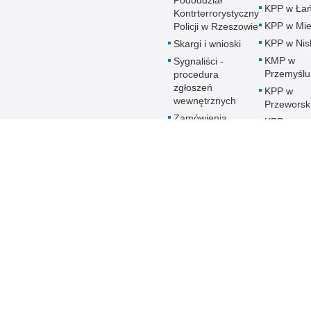
Pododdział
KPP w Łań
Kontrterrorystyczny
KPP w Mie
Policji w Rzeszowie
KPP w Nis
Skargi i wnioski
KMP w
Sygnaliści -
Przemyślu
procedura
zgłoszeń
KPP w
wewnętrznych
Przeworsk
Zamówienia
KPP w
publiczne
Ropczyca
Patronat honorowy
KMP w
Policji
Rzeszowi
Deklaracja
KPP w Sa
Dostępności
KPP w Sta
Woli
KPP w
Strzyżowi
KMP w
Tarnobrze
KPP w
Ustrzykac