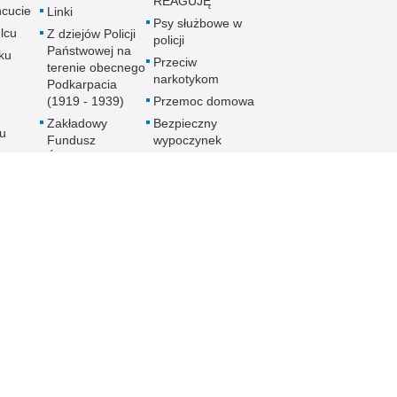
REAGUJĘ
cucie
Linki
Psy służbowe w
lcu
Z dziejów Policji
policji
Państwowej na
ku
Przeciw
terenie obecnego
narkotykom
Podkarpacia
(1919 - 1939)
Przemoc domowa
Zakładowy
Bezpieczny
u
Fundusz
wypoczynek
Świadczeń
Gdzie szukać
ch
Socjalnych
pomocy
MKZP -
Jak nie stać się
e
Międzyzakładowa
ofiarą
Kasa
noku
przymusowej
Zapomogowo
prostytucji
lowej
Pożyczkowa
Uwaga pies
Zarząd Oddziału
Programy
Wojewódzkiego
e
profilaktyczne
Stowarzyszenia
Emerytów i
gu
Rencistów
Policyjnych w
Rzeszowie
h