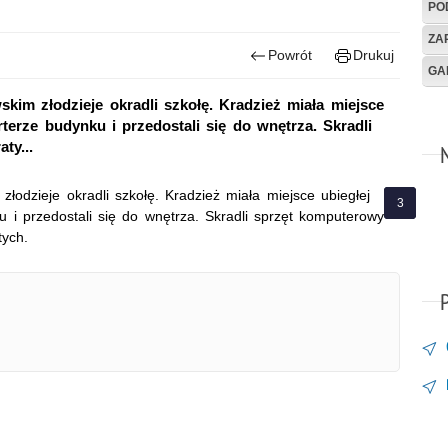
PO
ZA
Powrót
Drukuj
GA
kim złodzieje okradli szkołę. Kradzież miała miejsce
terze budynku i przedostali się do wnętrza. Skradli
ty...
łodzieje okradli szkołę. Kradzież miała miejsce ubiegłej
 i przedostali się do wnętrza. Skradli sprzęt komputerowy
tych.