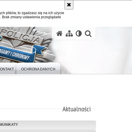
ych plików, to zgadzasz się na ich użycie
. Brak zmiany ustawienia przeglądarki
otwórz wysz
ONTAKT
OCHRONA DANYCH
Aktualności
MUNIKATY