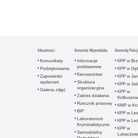
Aktualności
Komenda Wojewódzka
Komendy Policj
Komunikaty
Informacje
KPP w Brz
podstawowe
Podziękowania
KPP w Dęb
Kierownictwo
Zapowiedzi
KPP w Jar
wydarzeń
Struktura
KPP w Jaś
organizacyjna
Galeria zdjęć
KPP w
Zakres działania
Kolbuszow
Rzecznik prasowy
KMP w Kro
BIP
KPP w Le
Laboratorium
KPP w Leż
Kryminalistyczne
KPP w
Samodzielny
Lubaczow