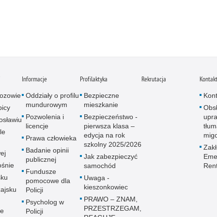
i
Informacje
Profilaktyka
Rekrutacja
Kontak
ozowie
Oddziały o profilu
Bezpieczne
Kont
mundurowym
mieszkanie
icy
Obs
Pozwolenia i
Bezpieczeństwo -
upra
osławiu
licencje
pierwsza klasa –
tłum
le
edycja na rok
mig
Prawa człowieka
szkolny 2025/2026
Zak
Badanie opinii
ej
Jak zabezpieczyć
Emer
publicznej
śnie
samochód
Ren
Fundusze
sku
Uwaga -
pomocowe dla
kieszonkowiec
ajsku
Policji
PRAWO – ZNAM,
Psycholog w
PRZESTRZEGAM,
ie
Policji