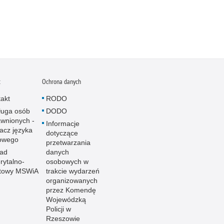
t
Ochrona danych
akt
RODO
ługa osób
DODO
wnionych -
Informacje
acz języka
dotyczące
owego
przetwarzania
ład
danych
ytalno-
osobowych w
towy MSWiA
trakcie wydarzeń
organizowanych
przez Komendę
Wojewódzką
Policji w
Rzeszowie