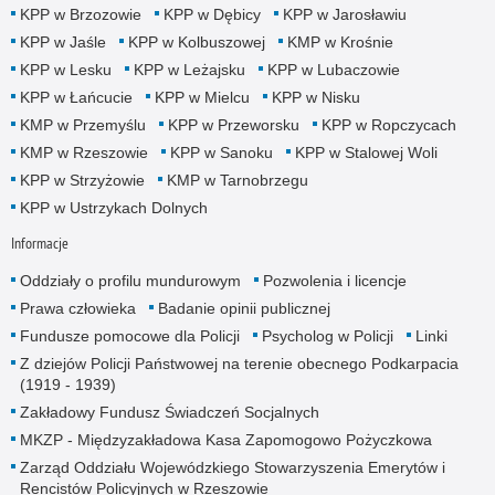
KPP w Brzozowie
KPP w Dębicy
KPP w Jarosławiu
KPP w Jaśle
KPP w Kolbuszowej
KMP w Krośnie
KPP w Lesku
KPP w Leżajsku
KPP w Lubaczowie
KPP w Łańcucie
KPP w Mielcu
KPP w Nisku
KMP w Przemyślu
KPP w Przeworsku
KPP w Ropczycach
KMP w Rzeszowie
KPP w Sanoku
KPP w Stalowej Woli
KPP w Strzyżowie
KMP w Tarnobrzegu
KPP w Ustrzykach Dolnych
Informacje
Oddziały o profilu mundurowym
Pozwolenia i licencje
Prawa człowieka
Badanie opinii publicznej
Fundusze pomocowe dla Policji
Psycholog w Policji
Linki
Z dziejów Policji Państwowej na terenie obecnego Podkarpacia
(1919 - 1939)
Zakładowy Fundusz Świadczeń Socjalnych
MKZP - Międzyzakładowa Kasa Zapomogowo Pożyczkowa
Zarząd Oddziału Wojewódzkiego Stowarzyszenia Emerytów i
Rencistów Policyjnych w Rzeszowie