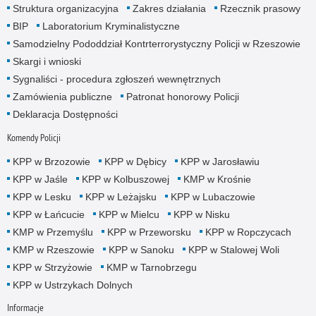
Struktura organizacyjna
Zakres działania
Rzecznik prasowy
BIP
Laboratorium Kryminalistyczne
Samodzielny Pododdział Kontrterrorystyczny Policji w Rzeszowie
Skargi i wnioski
Sygnaliści - procedura zgłoszeń wewnętrznych
Zamówienia publiczne
Patronat honorowy Policji
Deklaracja Dostępności
Komendy Policji
KPP w Brzozowie
KPP w Dębicy
KPP w Jarosławiu
KPP w Jaśle
KPP w Kolbuszowej
KMP w Krośnie
KPP w Lesku
KPP w Leżajsku
KPP w Lubaczowie
KPP w Łańcucie
KPP w Mielcu
KPP w Nisku
KMP w Przemyślu
KPP w Przeworsku
KPP w Ropczycach
KMP w Rzeszowie
KPP w Sanoku
KPP w Stalowej Woli
KPP w Strzyżowie
KMP w Tarnobrzegu
KPP w Ustrzykach Dolnych
Informacje