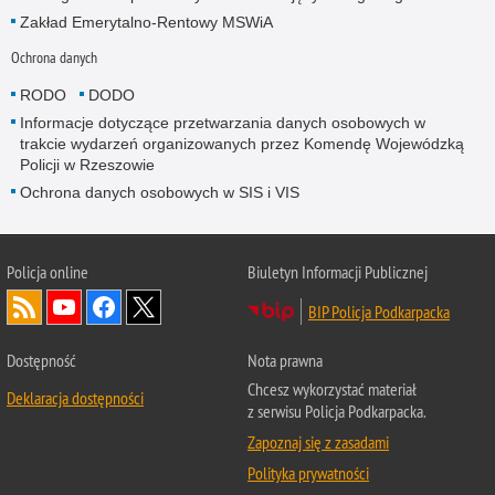
Zakład Emerytalno-Rentowy MSWiA
Ochrona danych
RODO
DODO
Informacje dotyczące przetwarzania danych osobowych w
trakcie wydarzeń organizowanych przez Komendę Wojewódzką
Policji w Rzeszowie
Ochrona danych osobowych w SIS i VIS
Policja online
Biuletyn Informacji Publicznej
BIP Policja Podkarpacka
Dostępność
Nota prawna
Chcesz wykorzystać materiał
Deklaracja dostępności
z serwisu Policja Podkarpacka.
Zapoznaj się z zasadami
Polityka prywatności