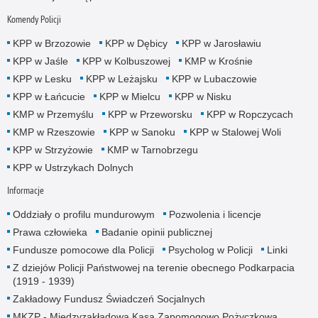
Komendy Policji
KPP w Brzozowie
KPP w Dębicy
KPP w Jarosławiu
KPP w Jaśle
KPP w Kolbuszowej
KMP w Krośnie
KPP w Lesku
KPP w Leżajsku
KPP w Lubaczowie
KPP w Łańcucie
KPP w Mielcu
KPP w Nisku
KMP w Przemyślu
KPP w Przeworsku
KPP w Ropczycach
KMP w Rzeszowie
KPP w Sanoku
KPP w Stalowej Woli
KPP w Strzyżowie
KMP w Tarnobrzegu
KPP w Ustrzykach Dolnych
Informacje
Oddziały o profilu mundurowym
Pozwolenia i licencje
Prawa człowieka
Badanie opinii publicznej
Fundusze pomocowe dla Policji
Psycholog w Policji
Linki
Z dziejów Policji Państwowej na terenie obecnego Podkarpacia
(1919 - 1939)
Zakładowy Fundusz Świadczeń Socjalnych
MKZP - Międzyzakładowa Kasa Zapomogowo Pożyczkowa