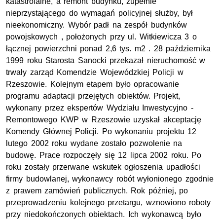
katastrofalne, a remont budynku, zupełnie
nieprzystającego do wymagań policyjnej służby, był
nieekonomiczny. Wybór padł na zespół budynków
powojskowych , położonych przy ul. Witkiewicza 3 o
łącznej powierzchni ponad 2,6 tys. m2 . 28 października
1999 roku Starosta Sanocki przekazał nieruchomość w
trwały zarząd Komendzie Wojewódzkiej Policji w
Rzeszowie. Kolejnym etapem było opracowanie
programu adaptacji przejętych obiektów. Projekt,
wykonany przez ekspertów Wydziału Inwestycyjno -
Remontowego KWP w Rzeszowie uzyskał akceptację
Komendy Głównej Policji. Po wykonaniu projektu 12
lutego 2002 roku wydane zostało pozwolenie na
budowę. Prace rozpoczęły się 12 lipca 2002 roku. Po
roku zostały przerwane wskutek ogłoszenia upadłości
firmy budowlanej, wykonawcy robót wyłonionego zgodnie
z prawem zamówień publicznych. Rok później, po
przeprowadzeniu kolejnego przetargu, wznowiono roboty
przy niedokończonych obiektach. Ich wykonawcą było