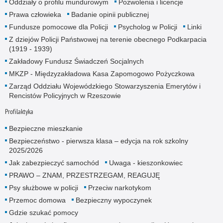
Oddziały o profilu mundurowym
Pozwolenia i licencje
Prawa człowieka
Badanie opinii publicznej
Fundusze pomocowe dla Policji
Psycholog w Policji
Linki
Z dziejów Policji Państwowej na terenie obecnego Podkarpacia
(1919 - 1939)
Zakładowy Fundusz Świadczeń Socjalnych
MKZP - Międzyzakładowa Kasa Zapomogowo Pożyczkowa
Zarząd Oddziału Wojewódzkiego Stowarzyszenia Emerytów i
Rencistów Policyjnych w Rzeszowie
Profilaktyka
Bezpieczne mieszkanie
Bezpieczeństwo - pierwsza klasa – edycja na rok szkolny
2025/2026
Jak zabezpieczyć samochód
Uwaga - kieszonkowiec
PRAWO – ZNAM, PRZESTRZEGAM, REAGUJĘ
Psy służbowe w policji
Przeciw narkotykom
Przemoc domowa
Bezpieczny wypoczynek
Gdzie szukać pomocy