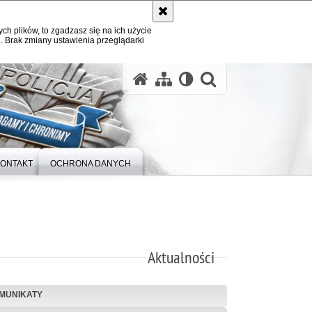
ych plików, to zgadzasz się na ich użycie
. Brak zmiany ustawienia przeglądarki
otwórz wysz
ONTAKT
OCHRONA DANYCH
Aktualności
MUNIKATY