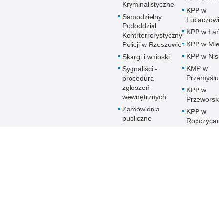
Kryminalistyczne
KPP w
Samodzielny
Lubaczow
Pododdział
KPP w Łań
Kontrterrorystyczny
KPP w Mie
Policji w Rzeszowie
KPP w Nis
Skargi i wnioski
KMP w
Sygnaliści -
Przemyślu
procedura
zgłoszeń
KPP w
wewnętrznych
Przeworsk
Zamówienia
KPP w
publiczne
Ropczyca
Patronat honorowy
KMP w
Policji
Rzeszowi
Deklaracja
KPP w Sa
Dostępności
KPP w Sta
Woli
KPP w
Strzyżowi
KMP w
Tarnobrze