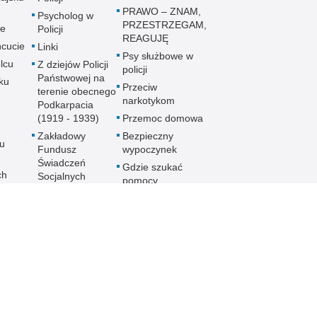
PRAWO – ZNAM,
Psycholog w
PRZESTRZEGAM,
ie
Policji
REAGUJĘ
cucie
Linki
Psy służbowe w
lcu
Z dziejów Policji
policji
Państwowej na
ku
Przeciw
terenie obecnego
narkotykom
Podkarpacia
(1919 - 1939)
Przemoc domowa
Zakładowy
Bezpieczny
u
Fundusz
wypoczynek
Świadczeń
Gdzie szukać
ch
Socjalnych
pomocy
MKZP -
Jak nie stać się
e
Międzyzakładowa
ofiarą
Kasa
noku
przymusowej
Zapomogowo
prostytucji
lowej
Pożyczkowa
Uwaga pies
Zarząd Oddziału
Programy
Wojewódzkiego
e
profilaktyczne
Stowarzyszenia
Emerytów i
gu