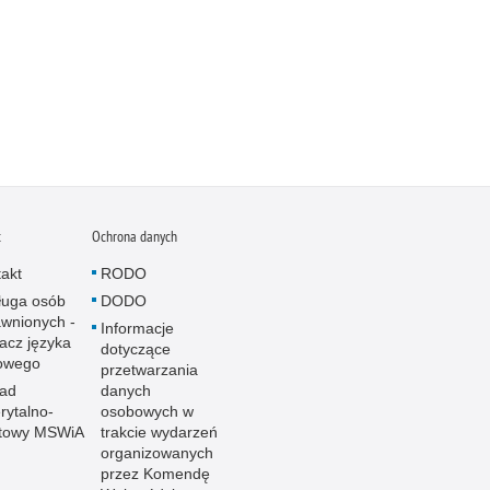
t
Ochrona danych
akt
RODO
ługa osób
DODO
wnionych -
Informacje
acz języka
dotyczące
owego
przetwarzania
ład
danych
ytalno-
osobowych w
towy MSWiA
trakcie wydarzeń
organizowanych
przez Komendę