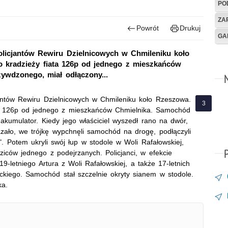
PO
ZA
Powrót
Drukuj
GA
olicjantów Rewiru Dzielnicowych w Chmileniku koło
o kradzieży fiata 126p od jednego z mieszkańców
ywdzonego, miał odłączony...
jantów Rewiru Dzielnicowych w Chmileniku koło Rzeszowa.
ata 126p od jednego z mieszkańców Chmielnika. Samochód
kumulator. Kiedy jego właściciel wyszedł rano na dwór,
azało, we trójkę wypchnęli samochód na drogę, podłączyli
". Potem ukryli swój łup w stodole w Woli Rafałowskiej,
ziców jednego z podejrzanych. Policjanci, w efekcie
 19-letniego Artura z Woli Rafałowskiej, a także 17-letnich
kiego. Samochód stał szczelnie okryty sianem w stodole.
ka.