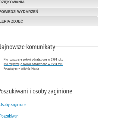
DZIĘKOWANIA
POWIEDZI WYDARZEŃ
LERIA ZDJĘĆ
Najnowsze komunikaty
Kto rozpoznaje zwłoki odnalezione w 1994 roku
Kto rozpoznaje zwłoki odnalezione w 1994 roku
Poszukujemy Witolda Nicała
Poszukiwani i osoby zaginione
Osoby zaginione
Poszukiwani