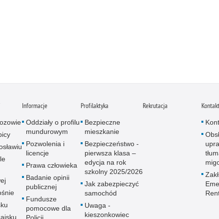
i
Informacje
Profilaktyka
Rekrutacja
Kontak
ozowie
Oddziały o profilu
Bezpieczne
Kont
mundurowym
mieszkanie
icy
Obs
Pozwolenia i
Bezpieczeństwo -
upra
osławiu
licencje
pierwsza klasa –
tłum
le
edycja na rok
mig
Prawa człowieka
szkolny 2025/2026
Zak
Badanie opinii
ej
Jak zabezpieczyć
Emer
publicznej
śnie
samochód
Ren
Fundusze
sku
Uwaga -
pomocowe dla
kieszonkowiec
ajsku
Policji