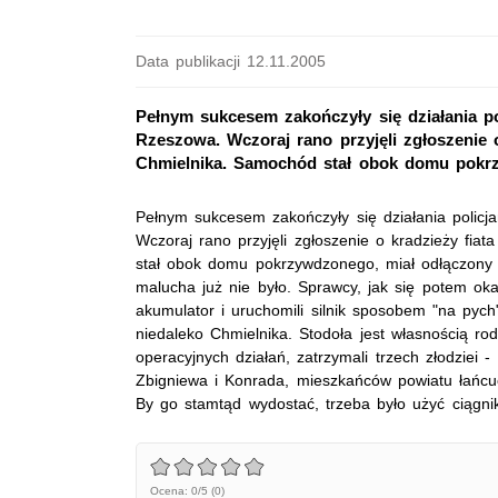
Data publikacji 12.11.2005
Pełnym sukcesem zakończyły się działania p
Rzeszowa. Wczoraj rano przyjęli zgłoszenie 
Chmielnika. Samochód stał obok domu pokrz
Pełnym sukcesem zakończyły się działania polic
Wczoraj rano przyjęli zgłoszenie o kradzieży fi
stał obok domu pokrzywdzonego, miał odłączony a
malucha już nie było. Sprawcy, jak się potem ok
akumulator i uruchomili silnik sposobem "na pych
niedaleko Chmielnika. Stodoła jest własnością rod
operacyjnych działań, zatrzymali trzech złodziei -
Zbigniewa i Konrada, mieszkańców powiatu łańcuc
By go stamtąd wydostać, trzeba było użyć ciągni
Ocena: 0/5 (0)