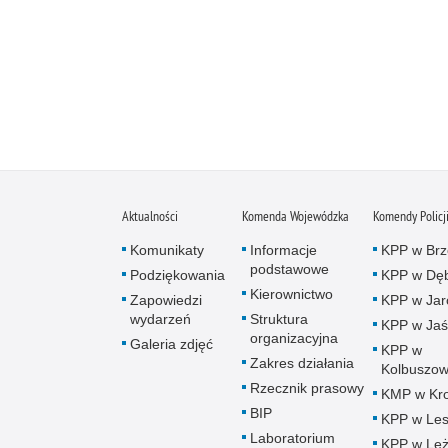
Aktualności
Komenda Wojewódzka
Komendy Policj
Komunikaty
Informacje
KPP w Brz
podstawowe
Podziękowania
KPP w Dęb
Kierownictwo
Zapowiedzi
KPP w Jar
wydarzeń
Struktura
KPP w Jaś
organizacyjna
Galeria zdjęć
KPP w
Zakres działania
Kolbuszow
Rzecznik prasowy
KMP w Kro
BIP
KPP w Le
Laboratorium
KPP w Leż