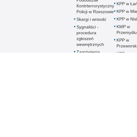
Pododdział
KPP w Łań
Kontrterrorystyczny
KPP w Mie
Policji w Rzeszowie
KPP w Nis
Skargi i wnioski
KMP w
Sygnaliści -
Przemyślu
procedura
zgłoszeń
KPP w
wewnętrznych
Przeworsk
Zamówienia
KPP w
publiczne
Ropczyca
Patronat honorowy
KMP w
Policji
Rzeszowi
Deklaracja
KPP w Sa
Dostępności
KPP w Sta
Woli
KPP w
Strzyżowi
KMP w
Tarnobrze
KPP w
Ustrzykac