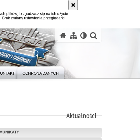
ych plików, to zgadzasz się na ich użycie
. Brak zmiany ustawienia przeglądarki
otwórz wysz
ONTAKT
OCHRONA DANYCH
Aktualności
MUNIKATY