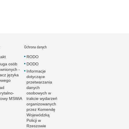
t
Ochrona danych
akt
RODO
ługa osób
DODO
wnionych -
Informacje
acz języka
dotyczące
owego
przetwarzania
ład
danych
ytalno-
osobowych w
towy MSWiA
trakcie wydarzeń
organizowanych
przez Komendę
Wojewódzką
Policji w
Rzeszowie