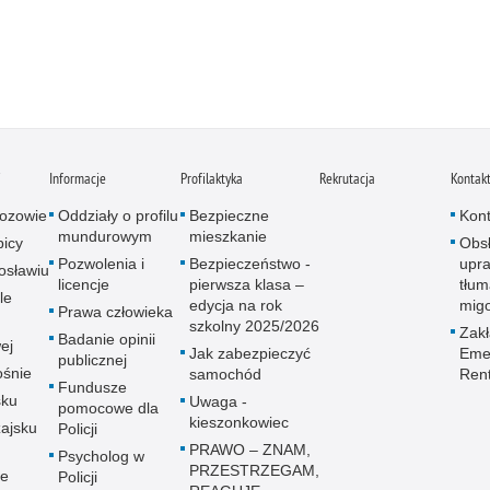
i
Informacje
Profilaktyka
Rekrutacja
Kontak
ozowie
Oddziały o profilu
Bezpieczne
Kont
mundurowym
mieszkanie
icy
Obs
Pozwolenia i
Bezpieczeństwo -
upra
osławiu
licencje
pierwsza klasa –
tłum
le
edycja na rok
mig
Prawa człowieka
szkolny 2025/2026
Zak
Badanie opinii
ej
Jak zabezpieczyć
Emer
publicznej
śnie
samochód
Ren
Fundusze
sku
Uwaga -
pomocowe dla
kieszonkowiec
ajsku
Policji
PRAWO – ZNAM,
Psycholog w
PRZESTRZEGAM,
ie
Policji