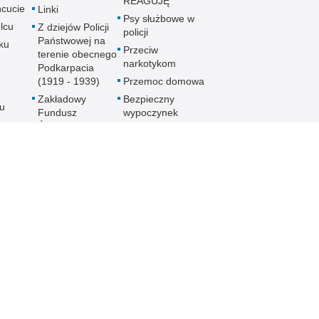
REAGUJĘ
cucie
Linki
Psy służbowe w
lcu
Z dziejów Policji
policji
Państwowej na
ku
Przeciw
terenie obecnego
narkotykom
Podkarpacia
(1919 - 1939)
Przemoc domowa
Zakładowy
Bezpieczny
u
Fundusz
wypoczynek
Świadczeń
Gdzie szukać
ch
Socjalnych
pomocy
MKZP -
Jak nie stać się
e
Międzyzakładowa
ofiarą
Kasa
noku
przymusowej
Zapomogowo
prostytucji
lowej
Pożyczkowa
Uwaga pies
Zarząd Oddziału
Programy
Wojewódzkiego
e
profilaktyczne
Stowarzyszenia
Emerytów i
gu
Rencistów
Policyjnych w
Rzeszowie
h