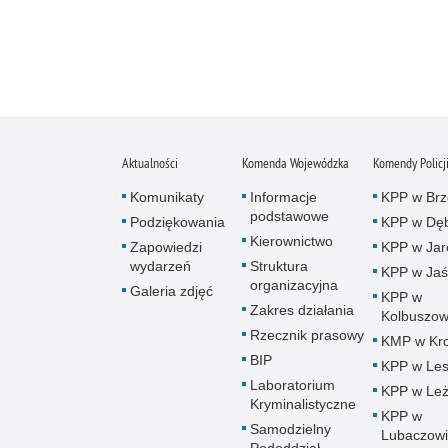
Aktualności
Komenda Wojewódzka
Komendy Policj
Komunikaty
Informacje
KPP w Brz
podstawowe
Podziękowania
KPP w Dęb
Kierownictwo
Zapowiedzi
KPP w Jar
wydarzeń
Struktura
KPP w Jaś
organizacyjna
Galeria zdjęć
KPP w
Zakres działania
Kolbuszow
Rzecznik prasowy
KMP w Kro
BIP
KPP w Le
Laboratorium
KPP w Leż
Kryminalistyczne
KPP w
Samodzielny
Lubaczow