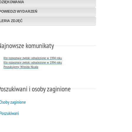
DZIĘKOWANIA
POWIEDZI WYDARZEŃ
LERIA ZDJĘĆ
Najnowsze komunikaty
Kto rozpoznaje zwłoki odnalezione w 1994 roku
Kto rozpoznaje zwłoki odnalezione w 1994 roku
Poszukujemy Witolda Nicała
Poszukiwani i osoby zaginione
Osoby zaginione
Poszukiwani