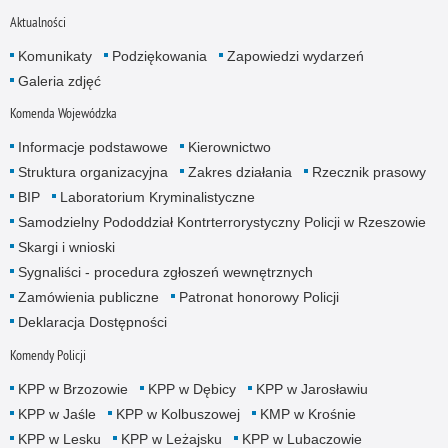
Aktualności
Komunikaty
Podziękowania
Zapowiedzi wydarzeń
Galeria zdjęć
Komenda Wojewódzka
Informacje podstawowe
Kierownictwo
Struktura organizacyjna
Zakres działania
Rzecznik prasowy
BIP
Laboratorium Kryminalistyczne
Samodzielny Pododdział Kontrterrorystyczny Policji w Rzeszowie
Skargi i wnioski
Sygnaliści - procedura zgłoszeń wewnętrznych
Zamówienia publiczne
Patronat honorowy Policji
Deklaracja Dostępności
Komendy Policji
KPP w Brzozowie
KPP w Dębicy
KPP w Jarosławiu
KPP w Jaśle
KPP w Kolbuszowej
KMP w Krośnie
KPP w Lesku
KPP w Leżajsku
KPP w Lubaczowie