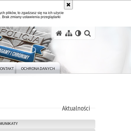
ych plików, to zgadzasz się na ich użycie
. Brak zmiany ustawienia przeglądarki
otwórz wysz
ONTAKT
OCHRONA DANYCH
Aktualności
MUNIKATY