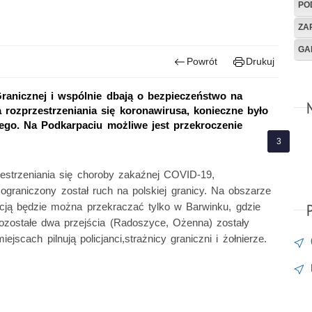
PO
ZA
GA
Powrót
Drukuj
 Granicznej i wspólnie dbają o bezpieczeństwo na
 rozprzestrzeniania się koronawirusa, konieczne było
ego. Na Podkarpaciu możliwe jest przekroczenie
estrzeniania się choroby zakaźnej COVID-19,
graniczony został ruch na polskiej granicy. Na obszarze
cją będzie można przekraczać tylko w Barwinku, gdzie
ozostałe dwa przejścia (Radoszyce, Ożenna) zostały
scach pilnują policjanci,strażnicy graniczni i żołnierze.