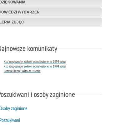
DZIĘKOWANIA
POWIEDZI WYDARZEŃ
LERIA ZDJĘĆ
Najnowsze komunikaty
Kto rozpoznaje zwłoki odnalezione w 1994 roku
Kto rozpoznaje zwłoki odnalezione w 1994 roku
Poszukujemy Witolda Nicała
Poszukiwani i osoby zaginione
Osoby zaginione
Poszukiwani