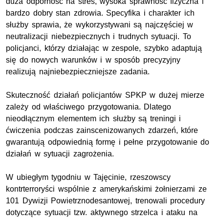
duża odporność na stres, wysoka sprawność fizyczna i
bardzo dobry stan zdrowia. Specyfika i charakter ich
służby sprawia, że wykorzystywani są najczęściej w
neutralizacji niebezpiecznych i trudnych sytuacji. To
policjanci, którzy działając w zespole, szybko adaptują
się do nowych warunków i w sposób precyzyjny
realizują najniebezpieczniejsze zadania.
Skuteczność działań policjantów SPKP w dużej mierze
zależy od właściwego przygotowania. Dlatego
nieodłącznym elementem ich służby są treningi i
ćwiczenia podczas zainscenizowanych zdarzeń, które
gwarantują odpowiednią formę i pełne przygotowanie do
działań w sytuacji zagrożenia.
W ubiegłym tygodniu w Tajęcinie, rzeszowscy
kontrterroryści wspólnie z amerykańskimi żołnierzami ze
101 Dywizji Powietrznodesantowej, trenowali procedury
dotyczące sytuacji tzw. aktywnego strzelca i ataku na