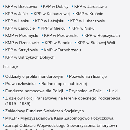
KPP w Brzozowie
KPP w Dębicy
KPP w Jarosławiu
KPP w Jaśle
KPP w Kolbuszowej
KMP w Krośnie
KPP w Lesku
KPP w Leżajsku
KPP w Lubaczowie
KPP w Łańcucie
KPP w Mielcu
KPP w Nisku
KMP w Przemyślu
KPP w Przeworsku
KPP w Ropczycach
KMP w Rzeszowie
KPP w Sanoku
KPP w Stalowej Woli
KPP w Strzyżowie
KMP w Tarnobrzegu
KPP w Ustrzykach Dolnych
Informacje
Oddziały o profilu mundurowym
Pozwolenia i licencje
Prawa człowieka
Badanie opinii publicznej
Fundusze pomocowe dla Policji
Psycholog w Policji
Linki
Z dziejów Policji Państwowej na terenie obecnego Podkarpacia
(1919 - 1939)
Zakładowy Fundusz Świadczeń Socjalnych
MKZP - Międzyzakładowa Kasa Zapomogowo Pożyczkowa
Zarząd Oddziału Wojewódzkiego Stowarzyszenia Emerytów i