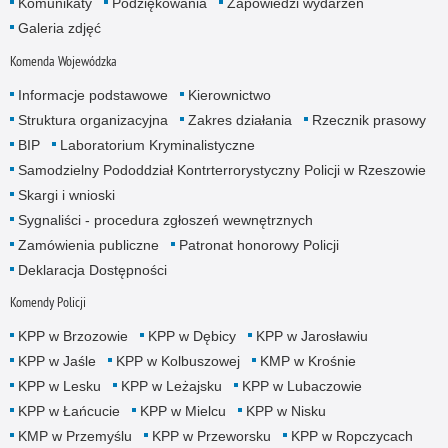
Komunikaty
Podziękowania
Zapowiedzi wydarzeń
Galeria zdjęć
Komenda Wojewódzka
Informacje podstawowe
Kierownictwo
Struktura organizacyjna
Zakres działania
Rzecznik prasowy
BIP
Laboratorium Kryminalistyczne
Samodzielny Pododdział Kontrterrorystyczny Policji w Rzeszowie
Skargi i wnioski
Sygnaliści - procedura zgłoszeń wewnętrznych
Zamówienia publiczne
Patronat honorowy Policji
Deklaracja Dostępności
Komendy Policji
KPP w Brzozowie
KPP w Dębicy
KPP w Jarosławiu
KPP w Jaśle
KPP w Kolbuszowej
KMP w Krośnie
KPP w Lesku
KPP w Leżajsku
KPP w Lubaczowie
KPP w Łańcucie
KPP w Mielcu
KPP w Nisku
KMP w Przemyślu
KPP w Przeworsku
KPP w Ropczycach