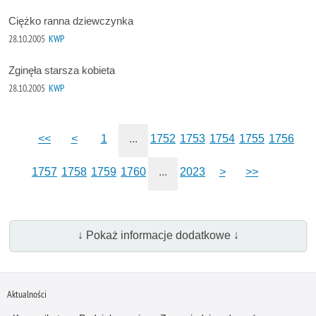
Ciężko ranna dziewczynka
28.10.2005
KWP
Zginęła starsza kobieta
28.10.2005
KWP
<<
<
1
...
1752
1753
1754
1755
1756
1757
1758
1759
1760
...
2023
>
>>
↓ Pokaż informacje dodatkowe ↓
Aktualności