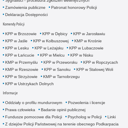
Sygnaliści - procedura zgłoszeń wewnętrznych
Zamówienia publiczne
Patronat honorowy Policji
Deklaracja Dostępności
Komendy Policji
KPP w Brzozowie
KPP w Dębicy
KPP w Jarosławiu
KPP w Jaśle
KPP w Kolbuszowej
KMP w Krośnie
KPP w Lesku
KPP w Leżajsku
KPP w Lubaczowie
KPP w Łańcucie
KPP w Mielcu
KPP w Nisku
KMP w Przemyślu
KPP w Przeworsku
KPP w Ropczycach
KMP w Rzeszowie
KPP w Sanoku
KPP w Stalowej Woli
KPP w Strzyżowie
KMP w Tarnobrzegu
KPP w Ustrzykach Dolnych
Informacje
Oddziały o profilu mundurowym
Pozwolenia i licencje
Prawa człowieka
Badanie opinii publicznej
Fundusze pomocowe dla Policji
Psycholog w Policji
Linki
Z dziejów Policji Państwowej na terenie obecnego Podkarpacia