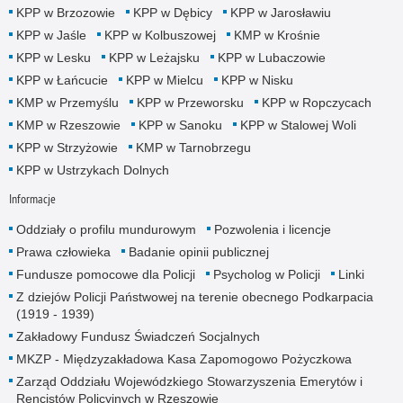
KPP w Brzozowie
KPP w Dębicy
KPP w Jarosławiu
KPP w Jaśle
KPP w Kolbuszowej
KMP w Krośnie
KPP w Lesku
KPP w Leżajsku
KPP w Lubaczowie
KPP w Łańcucie
KPP w Mielcu
KPP w Nisku
KMP w Przemyślu
KPP w Przeworsku
KPP w Ropczycach
KMP w Rzeszowie
KPP w Sanoku
KPP w Stalowej Woli
KPP w Strzyżowie
KMP w Tarnobrzegu
KPP w Ustrzykach Dolnych
Informacje
Oddziały o profilu mundurowym
Pozwolenia i licencje
Prawa człowieka
Badanie opinii publicznej
Fundusze pomocowe dla Policji
Psycholog w Policji
Linki
Z dziejów Policji Państwowej na terenie obecnego Podkarpacia
(1919 - 1939)
Zakładowy Fundusz Świadczeń Socjalnych
MKZP - Międzyzakładowa Kasa Zapomogowo Pożyczkowa
Zarząd Oddziału Wojewódzkiego Stowarzyszenia Emerytów i
Rencistów Policyjnych w Rzeszowie