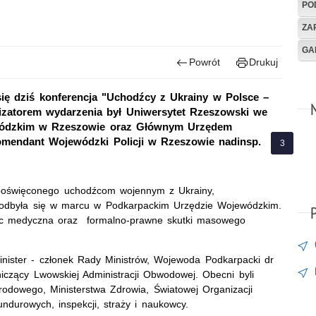
PO
ZA
GA
Powrót
Drukuj
ię dziś konferencja "Uchodźcy z Ukrainy w Polsce –
izatorem wydarzenia był Uniwersytet Rzeszowski we
wódzkim w Rzeszowie oraz Głównym Urzędem
Komendant Wojewódzki Policji w Rzeszowie nadinsp.
u poświęconego uchodźcom wojennym z Ukrainy,
dbyła się w marcu w Podkarpackim Urzędzie Wojewódzkim.
oc medyczna oraz formalno-prawne skutki masowego
inister - członek Rady Ministrów, Wojewoda Podkarpacki dr
iczący Lwowskiej Administracji Obwodowej. Obecni byli
rodowego, Ministerstwa Zdrowia, Światowej Organizacji
durowych, inspekcji, straży i naukowcy.