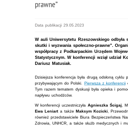
prawne”
Data publikacji 29.05.2023
W auli Uniwersytetu Rzeszowskiego odbyła s
skutki i wyzwania społeczno-prawne". Organ
współpracy z Podkarpackim Urzędem Woje
Statystycznym. W konferencji wziął udział 
Dariusz Matusiak.
Dzisiejsza konferencja była drugą odsłoną cykl
przybywającym do Polski.
Pierwsza z konferencji
o
Tym razem tematem dyskusji była opieka i pom
napływu uchodźców.
W konferencji uczestniczyła
Agnieszka Ścigaj
, M
Ewa Leniart
a także
Maksym Kozicki
, Przewodn
również przedstawiciele Biura Bezpieczeństwa Na
Zdrowia, UNHCR, a także służb medycznych i mun