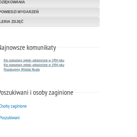
DZIĘKOWANIA
POWIEDZI WYDARZEŃ
LERIA ZDJĘĆ
Najnowsze komunikaty
Kto rozpoznaje zwłoki odnalezione w 1994 roku
Kto rozpoznaje zwłoki odnalezione w 1994 roku
Poszukujemy Witolda Nicała
Poszukiwani i osoby zaginione
Osoby zaginione
Poszukiwani