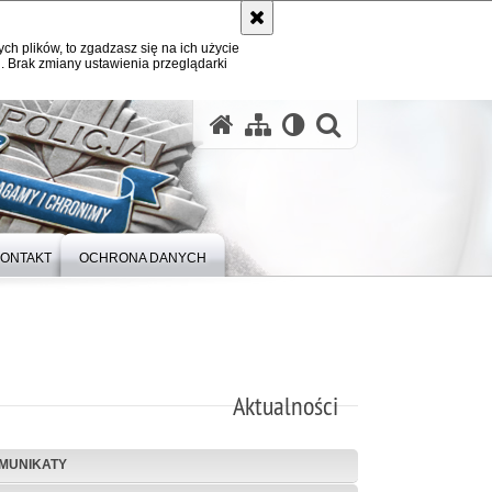
ych plików, to zgadzasz się na ich użycie
. Brak zmiany ustawienia przeglądarki
otwórz wysz
ONTAKT
OCHRONA DANYCH
Aktualności
MUNIKATY