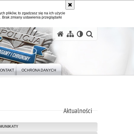
ych plików, to zgadzasz się na ich użycie
. Brak zmiany ustawienia przeglądarki
otwórz wysz
ONTAKT
OCHRONA DANYCH
Aktualności
MUNIKATY