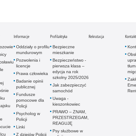
i
Informacje
Profilaktyka
Rekrutacja
Kontak
ozowie
Oddziały o profilu
Bezpieczne
Kont
mundurowym
mieszkanie
icy
Obs
Pozwolenia i
Bezpieczeństwo -
upra
osławiu
licencje
pierwsza klasa –
tłum
le
edycja na rok
mig
Prawa człowieka
szkolny 2025/2026
Zak
Badanie opinii
ej
Jak zabezpieczyć
Emer
publicznej
śnie
samochód
Ren
Fundusze
sku
Uwaga -
pomocowe dla
kieszonkowiec
ajsku
Policji
PRAWO – ZNAM,
Psycholog w
PRZESTRZEGAM,
ie
Policji
REAGUJĘ
cucie
Linki
Psy służbowe w
lcu
Z dziejów Policji