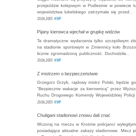
przejeździe kolejowym w Podlesinie w powiecie 
województwa lubelskiego zatrzymała się przed...
20.06.2005
KWP
Pijany kierowca wjechał w grupkę widzów
Te dramatyczne wydarzenia tylko szczęśliwym zbie
na stadionie sportowym w Zmiennicy koło Brzoz
licznie zgromadzoną publiczność. Dochodziła...
20.06.2005
KWP
Z mistrzem o bezpieczeństwie
Grzegorz Grzyb, rajdowy mistrz Polski, będzie 
"Bezpieczne wakacje za kierownicą" przez Wyższ
Ruchu Drogowego Komendy Wojewódzkiej Policji 
20.06.2005
KWP
Chuligani stadionowi znowu dali znać
Wczoraj na meczu w Krośnie policjanci wylegitym
posiadające aktualne zakazy stadionowe. Mecz pi