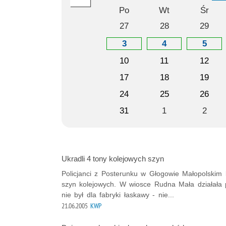
Po
Wt
Śr
27
28
29
3
4
5
10
11
12
17
18
19
24
25
26
31
1
2
Ukradli 4 tony kolejowych szyn
Policjanci z Posterunku w Głogowie Małopolskim 
szyn kolejowych. W wiosce Rudna Mała działała p
nie był dla fabryki łaskawy - nie...
21.06.2005
KWP