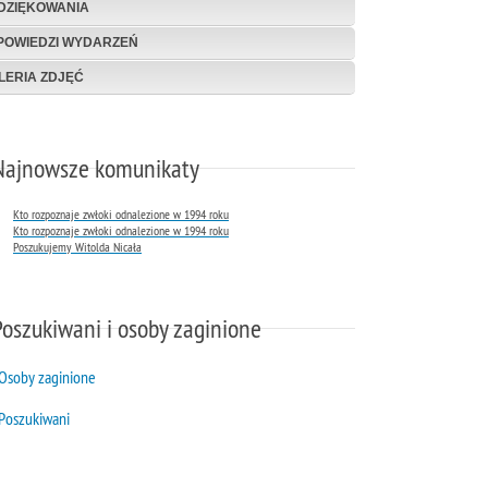
DZIĘKOWANIA
POWIEDZI WYDARZEŃ
LERIA ZDJĘĆ
Najnowsze komunikaty
Kto rozpoznaje zwłoki odnalezione w 1994 roku
Kto rozpoznaje zwłoki odnalezione w 1994 roku
Poszukujemy Witolda Nicała
Poszukiwani i osoby zaginione
Osoby zaginione
Poszukiwani