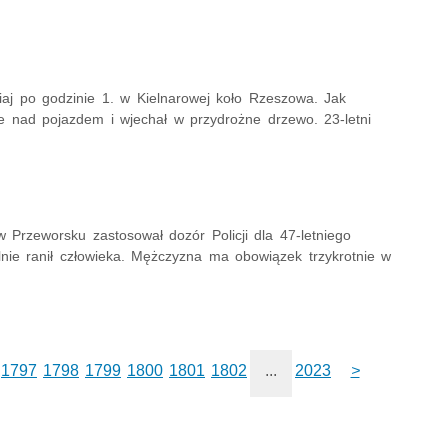
aj po godzinie 1. w Kielnarowej koło Rzeszowa. Jak
ie nad pojazdem i wjechał w przydrożne drzewo. 23-letni
 Przeworsku zastosował dozór Policji dla 47-letniego
lnie ranił człowieka. Mężczyzna ma obowiązek trzykrotnie w
1797
1798
1799
1800
1801
1802
...
2023
>