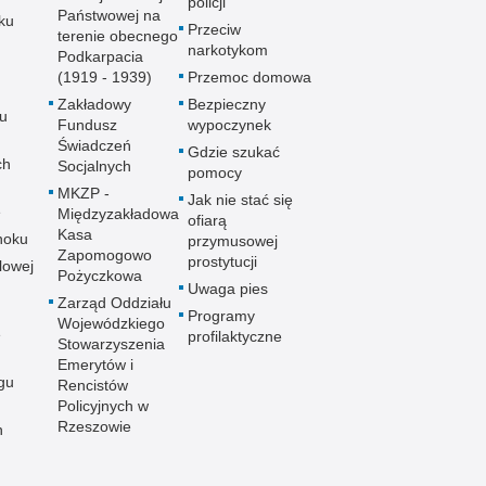
policji
Państwowej na
ku
Przeciw
terenie obecnego
narkotykom
Podkarpacia
(1919 - 1939)
Przemoc domowa
Zakładowy
Bezpieczny
u
Fundusz
wypoczynek
Świadczeń
Gdzie szukać
ch
Socjalnych
pomocy
MKZP -
Jak nie stać się
e
Międzyzakładowa
ofiarą
Kasa
noku
przymusowej
Zapomogowo
prostytucji
lowej
Pożyczkowa
Uwaga pies
Zarząd Oddziału
Programy
Wojewódzkiego
e
profilaktyczne
Stowarzyszenia
Emerytów i
gu
Rencistów
Policyjnych w
Rzeszowie
h