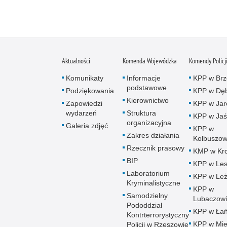
Aktualności
Komenda Wojewódzka
Komendy Policj
Komunikaty
Informacje
KPP w Brz
podstawowe
Podziękowania
KPP w Dęb
Kierownictwo
Zapowiedzi
KPP w Jar
wydarzeń
Struktura
KPP w Jaś
organizacyjna
Galeria zdjęć
KPP w
Zakres działania
Kolbuszow
Rzecznik prasowy
KMP w Kro
BIP
KPP w Le
Laboratorium
KPP w Leż
Kryminalistyczne
KPP w
Samodzielny
Lubaczow
Pododdział
KPP w Łań
Kontrterrorystyczny
KPP w Mie
Policji w Rzeszowie