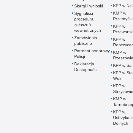
KPP w Nis
Skargi i wnioski
KMP w
Sygnaliści -
Przemyślu
procedura
zgłoszeń
KPP w
wewnętrznych
Przeworsk
Zamówienia
KPP w
publiczne
Ropczyca
Patronat honorowy
KMP w
Policji
Rzeszowi
Deklaracja
KPP w Sa
Dostępności
KPP w Sta
Woli
KPP w
Strzyżowi
KMP w
Tarnobrze
KPP w
Ustrzykac
Dolnych