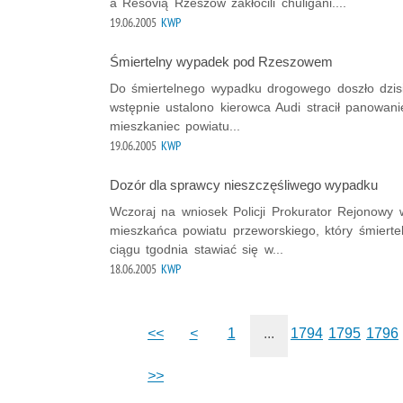
a Resovią Rzeszów zakłócili chuligani....
19.06.2005
KWP
Śmiertelny wypadek pod Rzeszowem
Do śmiertelnego wypadku drogowego doszło dzisi
wstępnie ustalono kierowca Audi stracił panowan
mieszkaniec powiatu...
19.06.2005
KWP
Dozór dla sprawcy nieszczęśliwego wypadku
Wczoraj na wniosek Policji Prokurator Rejonowy w
mieszkańca powiatu przeworskiego, który śmierte
ciągu tgodnia stawiać się w...
18.06.2005
KWP
<<
<
1
...
1794
1795
1796
>>