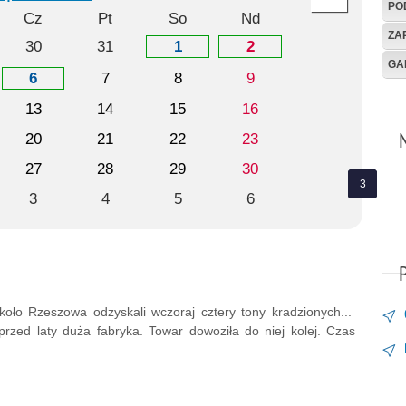
PO
Cz
Pt
So
Nd
ZA
30
31
1
2
GA
6
7
8
9
13
14
15
16
20
21
22
23
27
28
29
30
3
4
5
6
koło Rzeszowa odzyskali wczoraj cztery tony kradzionych...
rzed laty duża fabryka. Towar dowoziła do niej kolej. Czas