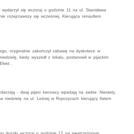
 wydarzył się wczoraj o godzinie 11 na ul. Stanisława
ie rozejrzawszy się wcześniej. Kierująca renaultem
kiego, oryginalnie zakończył zabawę na dyskotece w
dzielę, kiedy wyszedł z lokalu, postanowił w pijackim
fekt...
darzają - dwaj pijani kierowcy wpadają na siebie. Niestety,
na niedzielę na ul. Leśnej w Ropczycach kierujący fiatem
go doszło wczoraj o godzinie 17 na niestrzeżonym