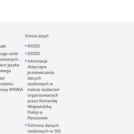
t
Ochrona danych
akt
RODO
ługa osób
DODO
wnionych -
Informacje
acz języka
dotyczące
owego
przetwarzania
ład
danych
ytalno-
osobowych w
towy MSWiA
trakcie wydarzeń
organizowanych
przez Komendę
Wojewódzką
Policji w
Rzeszowie
Ochrona danych
osobowych w SIS