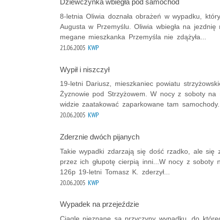
Dziewczynka wbiegła pod samochód
8-letnia Oliwia doznała obrażeń w wypadku, który
Augusta w Przemyślu. Oliwia wbiegła na jezdnię n
megane mieszkanka Przemyśla nie zdążyła...
21.06.2005
KWP
Wypił i niszczył
19-letni Dariusz, mieszkaniec powiatu strzyżows
Żyznowie pod Strzyżowem. W nocy z soboty na nie
widzie zaatakować zaparkowane tam samochody.E
20.06.2005
KWP
Zderznie dwóch pijanych
Takie wypadki zdarzają się dość rzadko, ale się z
przez ich głupotę cierpią inni...W nocy z soboty 
126p 19-letni Tomasz K. zderzył...
20.06.2005
KWP
Wypadek na przejeździe
Ciągle nieznane są przyczyny wypadku, do które