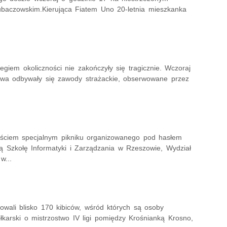
lubaczowskim.Kierująca Fiatem Uno 20-letnia mieszkanka
giem okoliczności nie zakończyły się tragicznie. Wczoraj
owa odbywały się zawody strażackie, obserwowane przez
gościem specjalnym pikniku organizowanego pod hasłem
ą Szkołę Informatyki i Zarządzania w Rzeszowie, Wydział
w...
owali blisko 170 kibiców, wśród których są osoby
łkarski o mistrzostwo IV ligi pomiędzy Krośnianką Krosno,