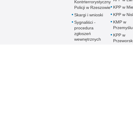
Kontrterrorystyczny
KPP w Mie
Policji w Rzeszowie
KPP w Nis
Skargi i wnioski
KMP w
Sygnaliści -
Przemyślu
procedura
zgłoszeń
KPP w
wewnętrznych
Przeworsk
Zamówienia
KPP w
publiczne
Ropczyca
Patronat honorowy
KMP w
Policji
Rzeszowi
Deklaracja
KPP w Sa
Dostępności
KPP w Sta
Woli
KPP w
Strzyżowi
KMP w
Tarnobrze
KPP w
Ustrzykac
Dolnych