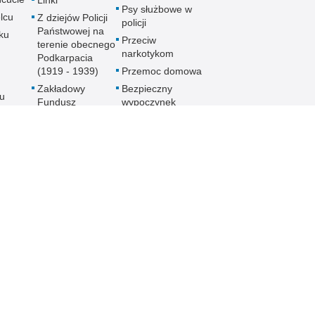
Linki
Psy służbowe w
lcu
Z dziejów Policji
policji
Państwowej na
ku
Przeciw
terenie obecnego
narkotykom
Podkarpacia
(1919 - 1939)
Przemoc domowa
Zakładowy
Bezpieczny
u
Fundusz
wypoczynek
Świadczeń
Gdzie szukać
ch
Socjalnych
pomocy
MKZP -
Jak nie stać się
e
Międzyzakładowa
ofiarą
Kasa
noku
przymusowej
Zapomogowo
prostytucji
lowej
Pożyczkowa
Uwaga pies
Zarząd Oddziału
Programy
Wojewódzkiego
e
profilaktyczne
Stowarzyszenia
Emerytów i
gu
Rencistów
Policyjnych w
Rzeszowie
h