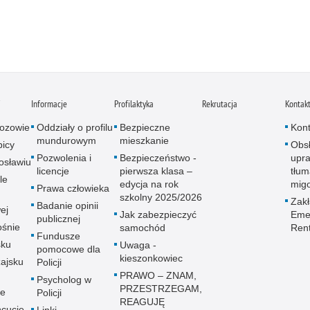
i
Informacje
Profilaktyka
Rekrutacja
Kontak
ozowie
Oddziały o profilu
Bezpieczne
Kont
mundurowym
mieszkanie
icy
Obs
Pozwolenia i
Bezpieczeństwo -
upra
osławiu
licencje
pierwsza klasa –
tłum
le
edycja na rok
mig
Prawa człowieka
szkolny 2025/2026
Zak
Badanie opinii
ej
Jak zabezpieczyć
Emer
publicznej
śnie
samochód
Ren
Fundusze
sku
Uwaga -
pomocowe dla
kieszonkowiec
ajsku
Policji
PRAWO – ZNAM,
Psycholog w
PRZESTRZEGAM,
ie
Policji
REAGUJĘ
cucie