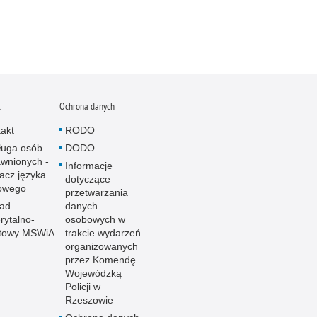
t
Ochrona danych
akt
RODO
ługa osób
DODO
wnionych -
Informacje
acz języka
dotyczące
owego
przetwarzania
ład
danych
ytalno-
osobowych w
towy MSWiA
trakcie wydarzeń
organizowanych
przez Komendę
Wojewódzką
Policji w
Rzeszowie