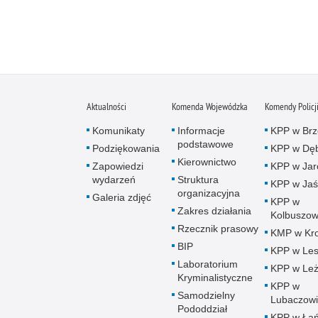
Aktualności
Komenda Wojewódzka
Komendy Policj
Komunikaty
Informacje
KPP w Brz
podstawowe
Podziękowania
KPP w Dęb
Kierownictwo
Zapowiedzi
KPP w Jar
wydarzeń
Struktura
KPP w Jaś
organizacyjna
Galeria zdjęć
KPP w
Zakres działania
Kolbuszow
Rzecznik prasowy
KMP w Kro
BIP
KPP w Le
Laboratorium
KPP w Leż
Kryminalistyczne
KPP w
Samodzielny
Lubaczow
Pododdział
KPP w Łań