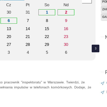
PO
Cz
Pt
So
Nd
ZA
30
31
1
2
GA
6
7
8
9
13
14
15
16
20
21
22
23
27
28
29
30
3
4
5
6
o pracownik "inspektoratu" w Warszawie. Twierdzi, że
pełniania impulsów w telefonach komórkowych. Dodaje, że