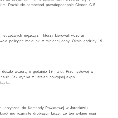
skim. Rozbił się samochód prawdopodobnie Citroen C-5
h nietrzeźwych mężczyzn, którzy kierowali wczoraj
ała policyjne meldunki z minionej doby. Około godziny 19
o doszło wczoraj o godzinie 19 na ul. Przemysłowej w
ult. Jak wynika z ustaleń policyjnej ekpiy
ąpił...
suje, przyszedł do Komendy Powiatowej w Jarosławiu
radł mu rozmaite drobiazgi. Liczył, że ten wybieg uśpi