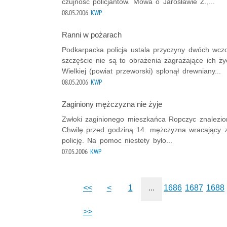
czujność policjantów. Mowa o Jarosławie Z.,...
08.05.2006
KWP
Ranni w pożarach
Podkarpacka policja ustala przyczyny dwóch wczor
szczęście nie są to obrażenia zagrażające ich ż
Wielkiej (powiat przeworski) spłonął drewniany...
08.05.2006
KWP
Zaginiony mężczyzna nie żyje
Zwłoki zaginionego mieszkańca Ropczyc znalezion
Chwilę przed godziną 14. mężczyzna wracający z
policję. Na pomoc niestety było...
07.05.2006
KWP
<<
<
1
...
1686
1687
1688
>>