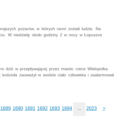
ajszych pożarów, w których ranni zostali ludzie. Na
yciu. W niedzielę około godziny 2 w nocy w Łopuszce
o dziś w przepływającej przez miasto rzece Wielopolka.
 kościoła zauważył w wodzie ciało człowieka i zaalarmował
1689
1690
1691
1692
1693
1694
...
2023
>