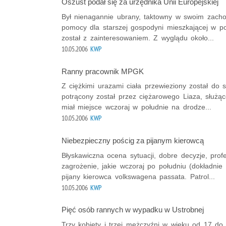
Oszust podał się za urzędnika Unii Europejskiej
Był nienagannie ubrany, taktowny w swoim zachow
pomocy dla starszej gospodyni mieszkającej w p
został z zainteresowaniem. Z wyglądu około...
10.05.2006
KWP
Ranny pracownik MPGK
Z ciężkimi urazami ciała przewieziony został do 
potrącony został przez ciężarowego Liaza, służą
miał miejsce wczoraj w południe na drodze...
10.05.2006
KWP
Niebezpieczny pościg za pijanym kierowcą
Błyskawiczna ocena sytuacji, dobre decyzje, pro
zagrożenie, jakie wczoraj po południu (dokładni
pijany kierowca volkswagena passata. Patrol...
10.05.2006
KWP
Pięć osób rannych w wypadku w Ustrobnej
Trzy kobiety i trzej mężczyźni w wieku od 17 do 