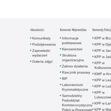
Aktualności
Komenda Wojewódzka
Komendy Policj
Komunikaty
Informacje
KPP w Brz
podstawowe
Podziękowania
KPP w Dęb
Kierownictwo
Zapowiedzi
KPP w Jar
wydarzeń
Struktura
KPP w Jaś
organizacyjna
Galeria zdjęć
KPP w
Zakres działania
Kolbuszow
Rzecznik prasowy
KMP w Kro
BIP
KPP w Le
Laboratorium
KPP w Leż
Kryminalistyczne
KPP w
Samodzielny
Lubaczow
Pododdział
KPP w Łań
Kontrterrorystyczny
KPP w Mie
Policji w Rzeszowie