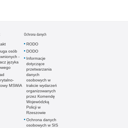
t
Ochrona danych
akt
RODO
ługa osób
DODO
wnionych -
Informacje
acz języka
dotyczące
owego
przetwarzania
ład
danych
ytalno-
osobowych w
towy MSWiA
trakcie wydarzeń
organizowanych
przez Komendę
Wojewódzką
Policji w
Rzeszowie
Ochrona danych
osobowych w SIS