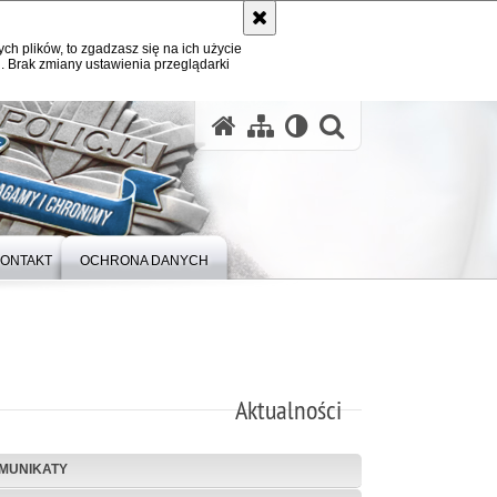
ych plików, to zgadzasz się na ich użycie
. Brak zmiany ustawienia przeglądarki
otwórz wysz
ONTAKT
OCHRONA DANYCH
Aktualności
MUNIKATY