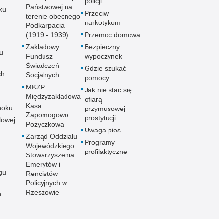
policji
Państwowej na
ku
Przeciw
terenie obecnego
narkotykom
Podkarpacia
(1919 - 1939)
Przemoc domowa
Zakładowy
Bezpieczny
u
Fundusz
wypoczynek
Świadczeń
Gdzie szukać
ch
Socjalnych
pomocy
MKZP -
Jak nie stać się
e
Międzyzakładowa
ofiarą
Kasa
noku
przymusowej
Zapomogowo
prostytucji
lowej
Pożyczkowa
Uwaga pies
Zarząd Oddziału
Programy
Wojewódzkiego
e
profilaktyczne
Stowarzyszenia
Emerytów i
gu
Rencistów
Policyjnych w
Rzeszowie
h