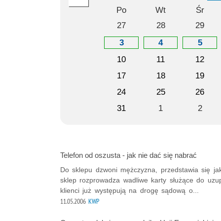
Po
Wt
Śr
27
28
29
3
4
5
10
11
12
17
18
19
24
25
26
31
1
2
Telefon od oszusta - jak nie dać się nabrać
Do sklepu dzwoni mężczyzna, przedstawia się jak
sklep rozprowadza wadliwe karty służące do uzu
klienci już występują na drogę sądową o...
11.05.2006
KWP