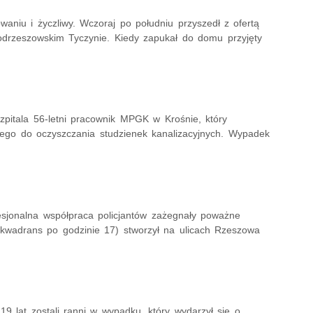
aniu i życzliwy. Wczoraj po południu przyszedł z ofertą
odrzeszowskim Tyczynie. Kiedy zapukał do domu przyjęty
szpitala 56-letni pracownik MPGK w Krośnie, który
cego do oczyszczania studzienek kanalizacyjnych. Wypadek
fesjonalna współpraca policjantów zażegnały poważne
e kwadrans po godzinie 17) stworzył na ulicach Rzeszowa
19 lat zostali ranni w wypadku, który wydarzył się o