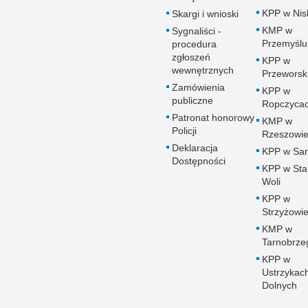
KPP w Nis
Skargi i wnioski
KMP w
Sygnaliści -
Przemyślu
procedura
zgłoszeń
KPP w
wewnętrznych
Przeworsk
Zamówienia
KPP w
publiczne
Ropczyca
Patronat honorowy
KMP w
Policji
Rzeszowi
Deklaracja
KPP w Sa
Dostępności
KPP w Sta
Woli
KPP w
Strzyżowi
KMP w
Tarnobrze
KPP w
Ustrzykac
Dolnych