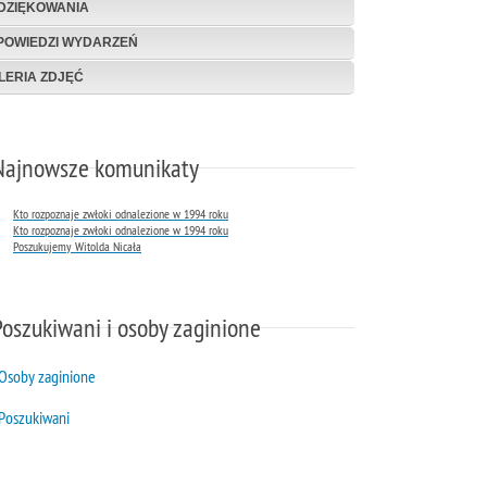
DZIĘKOWANIA
POWIEDZI WYDARZEŃ
LERIA ZDJĘĆ
Najnowsze komunikaty
Kto rozpoznaje zwłoki odnalezione w 1994 roku
Kto rozpoznaje zwłoki odnalezione w 1994 roku
Poszukujemy Witolda Nicała
Poszukiwani i osoby zaginione
Osoby zaginione
Poszukiwani