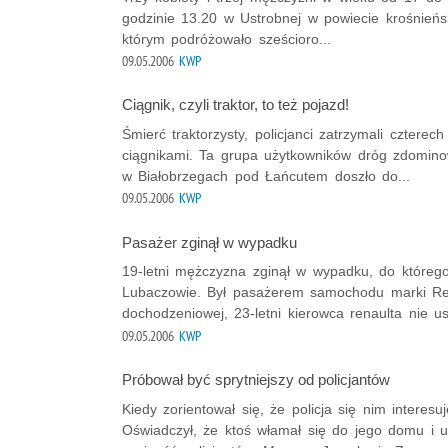
godzinie 13.20 w Ustrobnej w powiecie krośnień
którym podróżowało sześcioro...
09.05.2006
KWP
Ciągnik, czyli traktor, to też pojazd!
Śmierć traktorzysty, policjanci zatrzymali czterec
ciągnikami. Ta grupa użytkowników dróg zdominow
w Białobrzegach pod Łańcutem doszło do...
09.05.2006
KWP
Pasażer zginął w wypadku
19-letni mężczyzna zginął w wypadku, do któreg
Lubaczowie. Był pasażerem samochodu marki Rena
dochodzeniowej, 23-letni kierowca renaulta nie ust
09.05.2006
KWP
Próbował być sprytniejszy od policjantów
Kiedy zorientował się, że policja się nim intere
Oświadczył, że ktoś włamał się do jego domu i uk