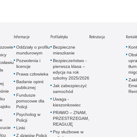
i
Informacje
Profilaktyka
Rekrutacja
Kontak
ozowie
Oddziały o profilu
Bezpieczne
Kont
mundurowym
mieszkanie
icy
Obs
Pozwolenia i
Bezpieczeństwo -
upra
osławiu
licencje
pierwsza klasa –
tłum
le
edycja na rok
mig
Prawa człowieka
szkolny 2025/2026
Zak
Badanie opinii
ej
Jak zabezpieczyć
Emer
publicznej
śnie
samochód
Ren
Fundusze
sku
Uwaga -
pomocowe dla
kieszonkowiec
ajsku
Policji
PRAWO – ZNAM,
Psycholog w
PRZESTRZEGAM,
ie
Policji
REAGUJĘ
cucie
Linki
Psy służbowe w
lcu
Z dziejów Policji