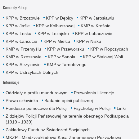
Komendy Policji
KPP w Brzozowie
KPP w Dębicy
KPP w Jarosławiu
KPP w Jaśle
KPP w Kolbuszowej
KMP w Krośnie
KPP w Lesku
KPP w Leżajsku
KPP w Lubaczowie
KPP w Łańcucie
KPP w Mielcu
KPP w Nisku
KMP w Przemyślu
KPP w Przeworsku
KPP w Ropczycach
KMP w Rzeszowie
KPP w Sanoku
KPP w Stalowej Woli
KPP w Strzyżowie
KMP w Tarnobrzegu
KPP w Ustrzykach Dolnych
Informacje
Oddziały o profilu mundurowym
Pozwolenia i licencje
Prawa człowieka
Badanie opinii publicznej
Fundusze pomocowe dla Policji
Psycholog w Policji
Linki
Z dziejów Policji Państwowej na terenie obecnego Podkarpacia
(1919 - 1939)
Zakładowy Fundusz Świadczeń Socjalnych
MKZP - Międzyzakładowa Kasa Zapomogowo Pożyczkowa