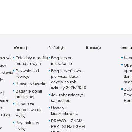
i
Informacje
Profilaktyka
Rekrutacja
Kontak
ozowie
Oddziały o profilu
Bezpieczne
Kont
mundurowym
mieszkanie
icy
Obs
Pozwolenia i
Bezpieczeństwo -
upra
osławiu
licencje
pierwsza klasa –
tłum
le
edycja na rok
mig
Prawa człowieka
szkolny 2025/2026
Zak
Badanie opinii
ej
Jak zabezpieczyć
Emer
publicznej
śnie
samochód
Ren
Fundusze
sku
Uwaga -
pomocowe dla
kieszonkowiec
ajsku
Policji
PRAWO – ZNAM,
Psycholog w
PRZESTRZEGAM,
ie
Policji