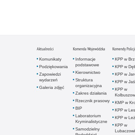
Aktualności
Komenda Wojewódzka
Komendy Policj
Komunikaty
Informacje
KPP w Brz
podstawowe
Podziękowania
KPP w Dęb
Kierownictwo
Zapowiedzi
KPP w Jar
wydarzeń
Struktura
KPP w Jaś
organizacyjna
Galeria zdjęć
KPP w
Zakres działania
Kolbuszow
Rzecznik prasowy
KMP w Kro
BIP
KPP w Le
Laboratorium
KPP w Leż
Kryminalistyczne
KPP w
Samodzielny
Lubaczow
Pododdział