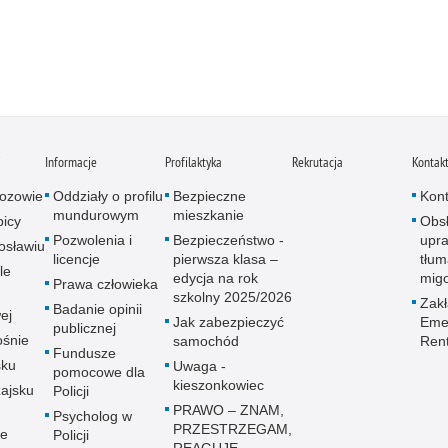
i
Informacje
Profilaktyka
Rekrutacja
Kontak
ozowie
Oddziały o profilu
Bezpieczne
Kont
mundurowym
mieszkanie
icy
Obs
Pozwolenia i
Bezpieczeństwo -
upra
osławiu
licencje
pierwsza klasa –
tłum
le
edycja na rok
mig
Prawa człowieka
szkolny 2025/2026
Zak
Badanie opinii
ej
Jak zabezpieczyć
Emer
publicznej
śnie
samochód
Ren
Fundusze
sku
Uwaga -
pomocowe dla
kieszonkowiec
ajsku
Policji
PRAWO – ZNAM,
Psycholog w
PRZESTRZEGAM,
ie
Policji