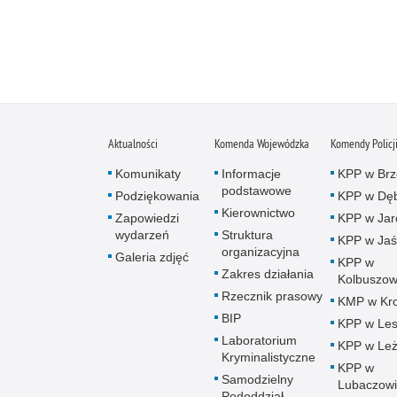
Aktualności
Komenda Wojewódzka
Komendy Policj
Komunikaty
Informacje
KPP w Brz
podstawowe
Podziękowania
KPP w Dęb
Kierownictwo
Zapowiedzi
KPP w Jar
wydarzeń
Struktura
KPP w Jaś
organizacyjna
Galeria zdjęć
KPP w
Zakres działania
Kolbuszow
Rzecznik prasowy
KMP w Kro
BIP
KPP w Le
Laboratorium
KPP w Leż
Kryminalistyczne
KPP w
Samodzielny
Lubaczow
Pododdział