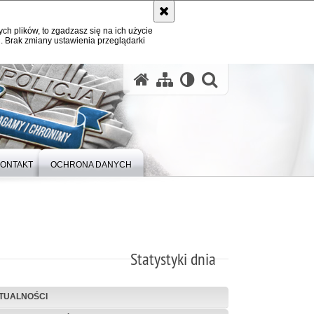
ych plików, to zgadzasz się na ich użycie
. Brak zmiany ustawienia przeglądarki
otwórz wysz
ONTAKT
OCHRONA DANYCH
Statystyki dnia
TUALNOŚCI