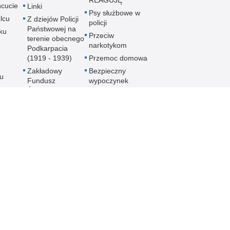
REAGUJĘ
cucie
Linki
Psy służbowe w
lcu
Z dziejów Policji
policji
Państwowej na
ku
Przeciw
terenie obecnego
narkotykom
Podkarpacia
(1919 - 1939)
Przemoc domowa
Zakładowy
Bezpieczny
u
Fundusz
wypoczynek
Świadczeń
Gdzie szukać
ch
Socjalnych
pomocy
MKZP -
Jak nie stać się
e
Międzyzakładowa
ofiarą
Kasa
noku
przymusowej
Zapomogowo
prostytucji
lowej
Pożyczkowa
Uwaga pies
Zarząd Oddziału
Programy
Wojewódzkiego
e
profilaktyczne
Stowarzyszenia
Emerytów i
gu
Rencistów
Policyjnych w
Rzeszowie
h