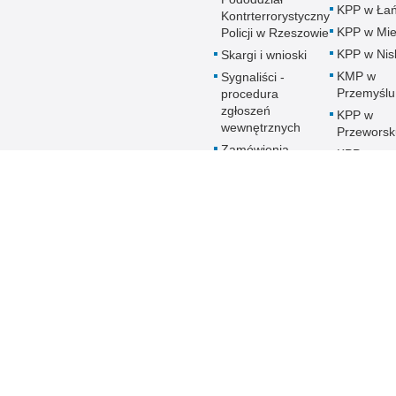
KPP w Łań
Kontrterrorystyczny
KPP w Mie
Policji w Rzeszowie
KPP w Nis
Skargi i wnioski
KMP w
Sygnaliści -
Przemyślu
procedura
zgłoszeń
KPP w
wewnętrznych
Przeworsk
Zamówienia
KPP w
publiczne
Ropczyca
Patronat honorowy
KMP w
Policji
Rzeszowi
Deklaracja
KPP w Sa
Dostępności
KPP w Sta
Woli
KPP w
Strzyżowi
KMP w
Tarnobrze
KPP w
Ustrzykac