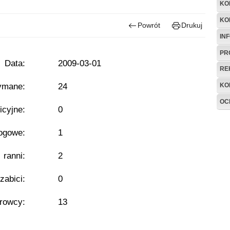
KO
KO
Powrót
Drukuj
IN
PR
Data:
2009-03-01
RE
ymane:
24
KO
OC
icyjne:
0
ogowe:
1
- ranni:
2
 zabici:
0
erowcy:
13