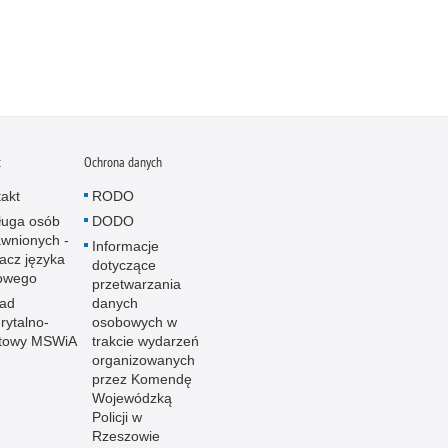
t
Ochrona danych
akt
RODO
ługa osób
DODO
wnionych -
Informacje
acz języka
dotyczące
owego
przetwarzania
ład
danych
ytalno-
osobowych w
towy MSWiA
trakcie wydarzeń
organizowanych
przez Komendę
Wojewódzką
Policji w
Rzeszowie