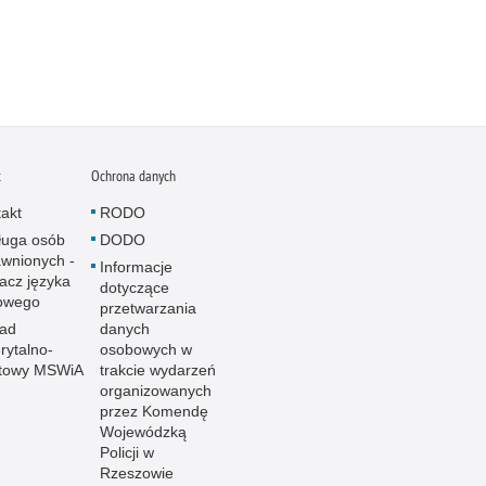
t
Ochrona danych
akt
RODO
ługa osób
DODO
wnionych -
Informacje
acz języka
dotyczące
owego
przetwarzania
ład
danych
ytalno-
osobowych w
towy MSWiA
trakcie wydarzeń
organizowanych
przez Komendę
Wojewódzką
Policji w
Rzeszowie