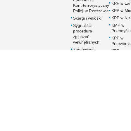
KPP w Łań
Kontrterrorystyczny
KPP w Mie
Policji w Rzeszowie
KPP w Nis
Skargi i wnioski
KMP w
Sygnaliści -
Przemyślu
procedura
zgłoszeń
KPP w
wewnętrznych
Przeworsk
Zamówienia
KPP w
publiczne
Ropczyca
Patronat honorowy
KMP w
Policji
Rzeszowi
Deklaracja
KPP w Sa
Dostępności
KPP w Sta
Woli
KPP w
Strzyżowi
KMP w
Tarnobrze
KPP w
Ustrzykac