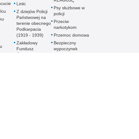
REAGUJĘ
cucie
Linki
Psy służbowe w
lcu
Z dziejów Policji
policji
Państwowej na
ku
Przeciw
terenie obecnego
narkotykom
Podkarpacia
(1919 - 1939)
Przemoc domowa
Zakładowy
Bezpieczny
u
Fundusz
wypoczynek
Świadczeń
Gdzie szukać
ch
Socjalnych
pomocy
MKZP -
Jak nie stać się
e
Międzyzakładowa
ofiarą
Kasa
noku
przymusowej
Zapomogowo
prostytucji
lowej
Pożyczkowa
Uwaga pies
Zarząd Oddziału
Programy
Wojewódzkiego
e
profilaktyczne
Stowarzyszenia
Emerytów i
gu
Rencistów
Policyjnych w
Rzeszowie
h