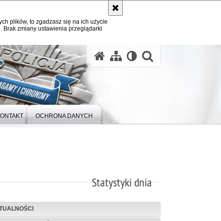
ych plików, to zgadzasz się na ich użycie
. Brak zmiany ustawienia przeglądarki
otwórz wysz
ONTAKT
OCHRONA DANYCH
Statystyki dnia
TUALNOŚCI