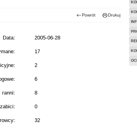
KO
KO
Powrót
Drukuj
IN
PR
Data:
2005-06-28
RE
ymane:
17
KO
OC
icyjne:
2
ogowe:
6
- ranni:
8
 zabici:
0
erowcy:
32