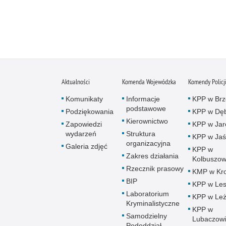
Aktualności
Komenda Wojewódzka
Komendy Policj
Komunikaty
Informacje
KPP w Brz
podstawowe
Podziękowania
KPP w Dęb
Kierownictwo
Zapowiedzi
KPP w Jar
wydarzeń
Struktura
KPP w Jaś
organizacyjna
Galeria zdjęć
KPP w
Zakres działania
Kolbuszow
Rzecznik prasowy
KMP w Kro
BIP
KPP w Le
Laboratorium
KPP w Leż
Kryminalistyczne
KPP w
Samodzielny
Lubaczow
Pododdział