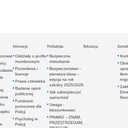
i
Informacje
Profilaktyka
Rekrutacja
Kontak
ozowie
Oddziały o profilu
Bezpieczne
Kont
mundurowym
mieszkanie
icy
Obs
Pozwolenia i
Bezpieczeństwo -
upra
osławiu
licencje
pierwsza klasa –
tłum
le
edycja na rok
mig
Prawa człowieka
szkolny 2025/2026
Zak
Badanie opinii
ej
Jak zabezpieczyć
Emer
publicznej
śnie
samochód
Ren
Fundusze
sku
Uwaga -
pomocowe dla
kieszonkowiec
ajsku
Policji
PRAWO – ZNAM,
Psycholog w
PRZESTRZEGAM,
ie
Policji