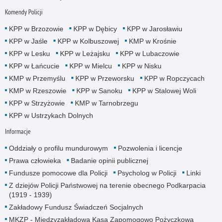
Komendy Policji
KPP w Brzozowie
KPP w Dębicy
KPP w Jarosławiu
KPP w Jaśle
KPP w Kolbuszowej
KMP w Krośnie
KPP w Lesku
KPP w Leżajsku
KPP w Lubaczowie
KPP w Łańcucie
KPP w Mielcu
KPP w Nisku
KMP w Przemyślu
KPP w Przeworsku
KPP w Ropczycach
KMP w Rzeszowie
KPP w Sanoku
KPP w Stalowej Woli
KPP w Strzyżowie
KMP w Tarnobrzegu
KPP w Ustrzykach Dolnych
Informacje
Oddziały o profilu mundurowym
Pozwolenia i licencje
Prawa człowieka
Badanie opinii publicznej
Fundusze pomocowe dla Policji
Psycholog w Policji
Linki
Z dziejów Policji Państwowej na terenie obecnego Podkarpacia
(1919 - 1939)
Zakładowy Fundusz Świadczeń Socjalnych
MKZP - Międzyzakładowa Kasa Zapomogowo Pożyczkowa