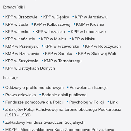
Komendy Policji
KPP w Brzozowie
KPP w Dębicy
KPP w Jarosławiu
KPP w Jaśle
KPP w Kolbuszowej
KMP w Krośnie
KPP w Lesku
KPP w Leżajsku
KPP w Lubaczowie
KPP w Łańcucie
KPP w Mielcu
KPP w Nisku
KMP w Przemyślu
KPP w Przeworsku
KPP w Ropczycach
KMP w Rzeszowie
KPP w Sanoku
KPP w Stalowej Woli
KPP w Strzyżowie
KMP w Tarnobrzegu
KPP w Ustrzykach Dolnych
Informacje
Oddziały o profilu mundurowym
Pozwolenia i licencje
Prawa człowieka
Badanie opinii publicznej
Fundusze pomocowe dla Policji
Psycholog w Policji
Linki
Z dziejów Policji Państwowej na terenie obecnego Podkarpacia
(1919 - 1939)
Zakładowy Fundusz Świadczeń Socjalnych
MKZP - Międzyzakładowa Kasa Zapomogowo Pożyczkowa